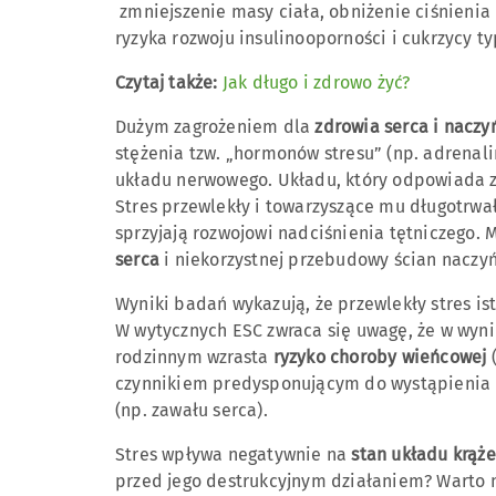
zmniejszenie masy ciała, obniżenie ciśnienia 
ryzyka rozwoju insulinooporności i cukrzycy ty
Czytaj także:
Jak długo i zdrowo żyć?
Dużym zagrożeniem dla
zdrowia serca i nacz
stężenia tzw. „hormonów stresu” (np. adrenali
układu nerwowego. Układu, który odpowiada z
Stres przewlekły i towarzyszące mu długotrw
sprzyjają rozwojowi nadciśnienia tętniczego.
serca
i niekorzystnej przebudowy ścian naczy
Wyniki badań wykazują, że przewlekły stres is
W wytycznych ESC zwraca się uwagę, że w wyni
rodzinnym wzrasta
ryzyko choroby wieńcowej
czynnikiem predysponującym do wystąpienia
(np. zawału serca).
Stres wpływa negatywnie na
stan układu krąże
przed jego destrukcyjnym działaniem? Warto 