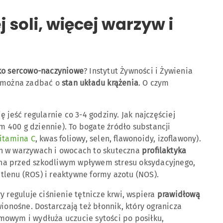
j soli, więcej warzyw i
ko sercowo-naczyniowe
? Instytut Żywności i Żywienia
m można zadbać o
stan układu krążenia
. O czym
 jeść regularnie co 3-4 godziny. Jak najczęściej
400 g dziennie). To bogate źródło substancji
itamina C
, kwas foliowy, selen, flawonoidy, izoflawony).
h w warzywach i owocach to skuteczna
profilaktyka
na przed szkodliwym wpływem stresu oksydacyjnego,
lenu (ROS) i reaktywne formy azotu (NOS).
y reguluje ciśnienie tętnicze krwi, wspiera
prawidłową
ionośne. Dostarczają też błonnik, który ogranicza
mowym i wydłuża uczucie sytości po posiłku,