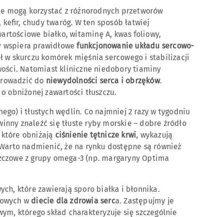
zne mogą korzystać z różnorodnych przetworów
 kefir, chudy twaróg. W ten sposób łatwiej
rtościowe białko, witaminę A, kwas foliowy,
ry wspiera prawidłowe
funkcjonowanie układu sercowo-
ał w skurczu komórek mięśnia sercowego i stabilizacji
wości. Natomiast kliniczne niedobory tiaminy
prowadzić do
niewydolności serca i obrzęków
.
o obniżonej zawartości tłuszczu.
go) i tłustych wędlin. Co najmniej 2 razy w tygodniu
nny znaleźć się tłuste ryby morskie – dobre źródło
 które obniżają
ciśnienie tętnicze krwi
, wykazują
 Warto nadmienić, że na rynku dostępne są również
zczowe z grupy omega-3 (np. margaryny Optima
ch, które zawierają sporo białka i błonnika.
zowych w
diecie dla zdrowia serc
a. Zastępujmy je
ym, którego skład charakteryzuje się szczególnie