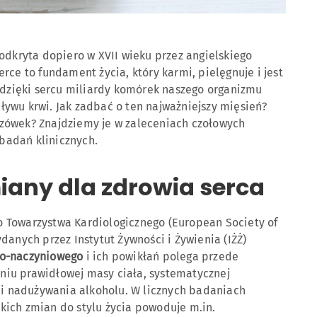
odkryta dopiero w XVII wieku przez angielskiego
rce to fundament życia, który karmi, pielęgnuje i jest
e dzięki sercu miliardy komórek naszego organizmu
ywu krwi. Jak zadbać o ten najważniejszy mięsień?
zówek? Znajdziemy je w zaleceniach czołowych
badań klinicznych.
miany dla zdrowia serca
 Towarzystwa Kardiologicznego (European Society of
danych przez Instytut Żywności i Żywienia (IŻŻ)
wo-naczyniowego
i ich powikłań polega przede
iu prawidłowej masy ciała, systematycznej
u i nadużywania alkoholu. W licznych badaniach
ich zmian do stylu życia powoduje m.in.