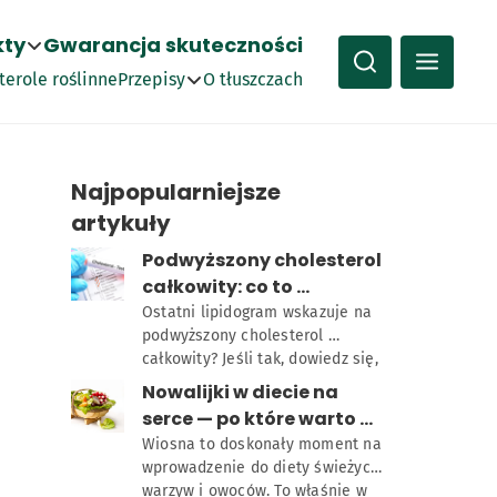
kty
Gwarancja skuteczności
terole roślinne
Przepisy
O tłuszczach
Kanapki
Najpopularniejsze
artykuły
Obiady
5,00
Podwyższony cholesterol 
Śniadania
całkowity: co to 
oznacza?
Ostatni lipidogram wskazuje na 
mega 3
Optima Plus z oliwą EX
podwyższony cholesterol 
Ciasta
TRA VIRGIN
całkowity? Jeśli tak, dowiedz się, 
co to dokładnie oznacza oraz co 
Nowalijki w diecie na 
zrobić, aby zadbać o swój profil 
serce — po które warto 
lipidowy. Niekorzystne wyniki 
sięgać?
Wiosna to doskonały moment na 
badań krwi wcale nie muszą od 
wprowadzenie do diety świeżych 
razu „skazywać” na leczenie 
warzyw i owoców. To właśnie w 