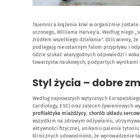
Tajemnica krążenia krwi w organizmie została 
uczonego, Williama Harvey’a. Według niego „se
źródłem wszelkiego działania”. Dziś wiemy, ż
podlegają nieustannym falom przypływu i odpł
Gdzie szukać wiarygodnych odpowiedzi i wska
towarzystw naukowych, podpartych wynikami 
Styl życia – dobre z
Według najnowszych wytycznych Europejskiego
Cardiology, ESC) oraz zaleceń żywieniowych wy
profilaktyka miażdżycy
,
chorób układu serco
wszystkim na zdrowym odżywianiu, utrzymywan
aktywności fizycznej, unikaniu palenia tytoni
klinicznych udowodniono, że wprowadzenie tak