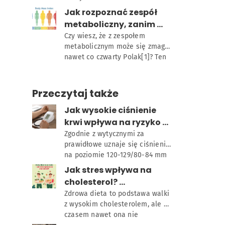
farmakologiczne. Czym jest 
tym okresie pojawiają się długo 
Jak rozpoznać zespół 
cholesterol całkowity? 
wyczekiwane nowalijki! Te 
Cholesterol całkowity, oznaczany 
metaboliczny, zanim 
sezonowe skarby nie tylko 
w wynikach badań jako TC, to 
rozwinie się miażdżyca 
Czy wiesz, że z zespołem 
dodają koloru i smaku 
parametr wskazujący na ogólną 
metabolicznym może się zmagać 
lub cukrzyca?
potrawom, ale także obfitują w 
ilość […]
nawet co czwarty Polak[1]? Ten 
składniki niezbędne dla zdrowia, 
stan, w którym dochodzi do 
zwłaszcza dla serca. Dowiedz 
jak 
współwystępowania kilku chorób 
się, które nowalijki warto 
metabolicznych, może stanowić 
Przeczytaj także
włączyć do swojej wiosennej 
poważne zagrożenie dla zdrowia. 
diety, aby zadbać […]
Jak wysokie ciśnienie 
Zastanawiasz się, czy jesteś w 
grupie ryzyka? Zobacz, co na to 
krwi wpływa na ryzyko 
wpływa oraz jak uchronić się 
zawału serca?
Zgodnie z wytycznymi za 
przed miażdżycą czy cukrzycą. 
prawidłowe uznaje się ciśnienie 
Co to jest zespół metaboliczny? 
na poziomie 120-129/80-84 mm 
Zespół […]
Hg. Natomiast wartości na 
Jak stres wpływa na 
poziomie 140/90 mm Hg lub 
cholesterol? 
wyższe uznaje się za wysokie 
[Infografika]
Zdrowa dieta to podstawa walki 
ciśnienie krwi
z wysokim cholesterolem, ale 
czasem nawet ona nie 