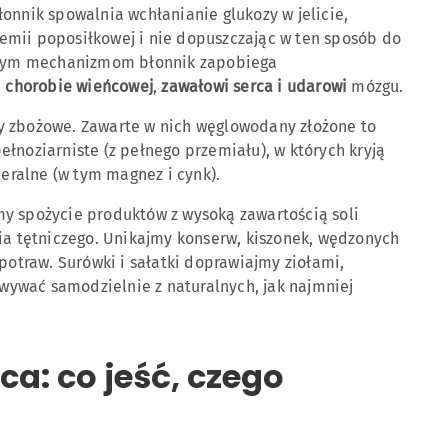
onnik spowalnia wchłanianie glukozy w jelicie,
emii poposiłkowej i nie dopuszczając w ten sposób do
i tym mechanizmom błonnik zapobiega
,
chorobie wieńcowej
,
zawałowi
serca i udarowi
mózgu.
 zbożowe. Zawarte w nich węglowodany złożone to
łnoziarniste (z pełnego przemiału), w których kryją
neralne (w tym magnez i cynk).
y spożycie produktów z wysoką zawartością soli
nia tętniczego. Unikajmy konserw, kiszonek, wędzonych
 potraw. Surówki i sałatki doprawiajmy ziołami,
owywać samodzielnie z naturalnych, jak najmniej
ca: co jeść, czego