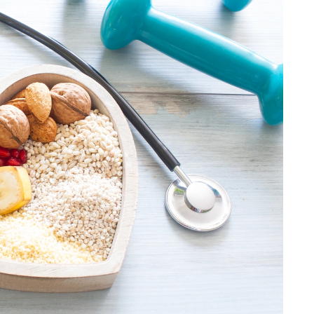
23.07.2026
All inclusive a cholesterol – 
korzystać z bufetu i nie 
przesadzić? [Infografika]