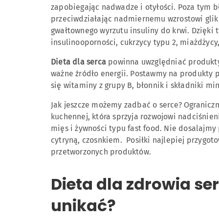
zapobiegając nadwadze i otyłości. Poza tym bł
przeciwdziałając nadmiernemu wzrostowi glik
gwałtownego wyrzutu insuliny do krwi. Dzięk
insulinooporności, cukrzycy typu 2, miażdżycy
Dieta dla serca
powinna uwzględniać produkty
ważne źródło energii. Postawmy na produkty pe
się witaminy z grupy B, błonnik i składniki mi
Jak jeszcze możemy zadbać o serce? Ograniczm
kuchennej, która sprzyja rozwojowi nadciśnie
mięs i żywności typu fast food. Nie dosalajmy
cytryną, czosnkiem. Posiłki najlepiej przygot
przetworzonych produktów.
Dieta dla zdrowia ser
unikać?