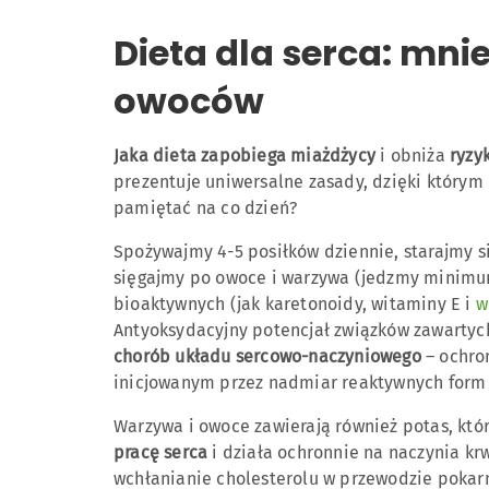
Dieta dla serca: mnie
owoców
Jaka dieta zapobiega miażdżycy
i obniża
ryzy
prezentuje uniwersalne zasady, dzięki który
pamiętać na co dzień?
Spożywajmy 4-5 posiłków dziennie, starajmy się
sięgajmy po owoce i warzywa (jedzmy minimum 
bioaktywnych (jak karetonoidy, witaminy E i
w
Antyoksydacyjny potencjał związków zawartyc
chorób układu sercowo-naczyniowego
– ochro
inicjowanym przez nadmiar reaktywnych form t
Warzywa i owoce zawierają również potas, któr
pracę serca
i działa ochronnie na naczynia krw
wchłanianie cholesterolu w przewodzie pokar