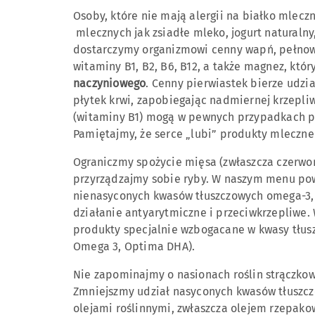
Osoby, które nie mają alergii na białko mlec
mlecznych jak zsiadłe mleko, jogurt naturalny,
dostarczymy organizmowi cenny wapń, pełnowa
witaminy B1, B2, B6, B12, a także magnez, któ
naczyniowego
. Cenny pierwiastek bierze udzi
płytek krwi, zapobiegając nadmiernej krzepli
(witaminy B1) mogą w pewnych przypadkach 
Pamiętajmy, że serce „lubi” produkty mleczne 
Ograniczmy spożycie mięsa (zwłaszcza czerwone
przyrządzajmy sobie ryby. W naszym menu powi
nienasyconych kwasów tłuszczowych omega-3,
działanie antyarytmiczne i przeciwkrzepliwe.
produkty specjalnie wzbogacane w kwasy tłus
Omega 3, Optima DHA).
Nie zapominajmy o nasionach roślin strączkowy
Zmniejszmy udział nasyconych kwasów tłuszc
olejami roślinnymi, zwłaszcza olejem rzepakow