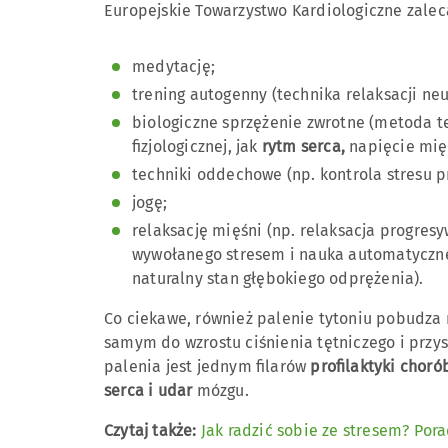
Europejskie Towarzystwo Kardiologiczne zaleca
medytację;
trening autogenny (technika relaksacji ne
biologiczne sprzężenie zwrotne (metoda 
fizjologicznej, jak
rytm serca,
napięcie mię
techniki oddechowe (np. kontrola stresu 
jogę;
relaksację mięśni (np. relaksacja progre
wywołanego stresem i nauka automatycznej
naturalny stan głębokiego odprężenia).
Co ciekawe, również palenie tytoniu pobudza 
samym do wzrostu ciśnienia tętniczego i przys
palenia jest jednym filarów
profilaktyki choró
serca i udar
mózgu.
Czytaj także:
Jak radzić sobie ze stresem? Por