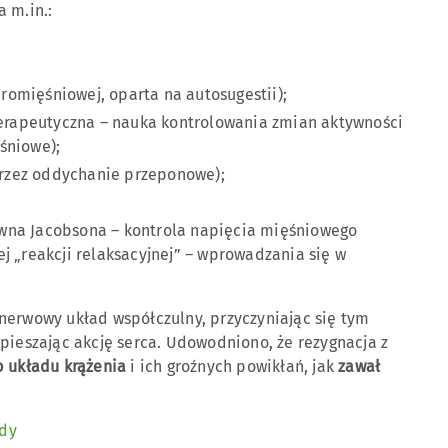
 m.in.:
uromięśniowej, oparta na autosugestii);
terapeutyczna – nauka kontrolowania zmian aktywności
śniowe);
przez oddychanie przeponowe);
sywna Jacobsona – kontrola napięcia mięśniowego
 „reakcji relaksacyjnej” – wprowadzania się w
nerwowy układ współczulny, przyczyniając się tym
pieszając akcję serca. Udowodniono, że rezygnacja z
b układu krążenia
i ich groźnych powikłań, jak
zawał
ady