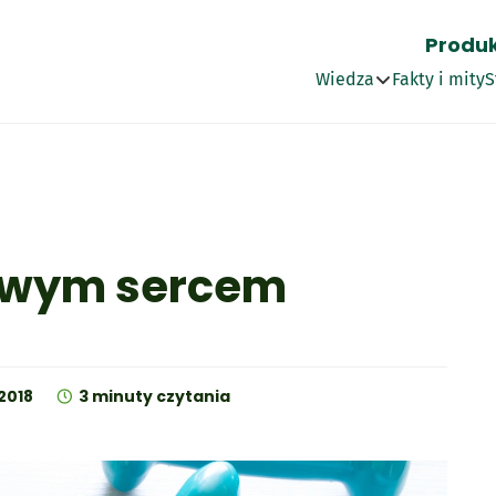
Produ
Wszystko
Wiedza
Fakty i mity
S
Przepisy
Artykuły
Najnowszy wpis
Słownik
3 minuty czytania
drowym sercem
 Cardio o sma
Optima Cardio + pota
Optima Plus O
ła
s
 i Wit. B1
2018
3 minuty czytania