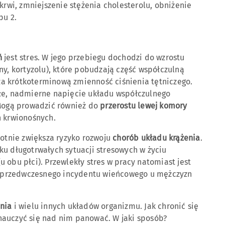
krwi, zmniejszenie stężenia cholesterolu, obniżenie
pu 2.
yń
jest stres. W jego przebiegu dochodzi do wzrostu
ny, kortyzolu), które pobudzają część współczulną
a krótkoterminową zmienność ciśnienia tętniczego.
ałe, nadmierne napięcie układu współczulnego
 Mogą prowadzić również do
przerostu lewej komory
ń krwionośnych.
totnie zwiększa ryzyko rozwoju
chorób układu krążenia
.
ku długotrwałych sytuacji stresowych w życiu
(u obu płci). Przewlekły stres w pracy natomiast jest
 przedwczesnego incydentu wieńcowego u mężczyzn
nia
i wielu innych układów organizmu. Jak chronić się
nauczyć się nad nim panować. W jaki sposób?