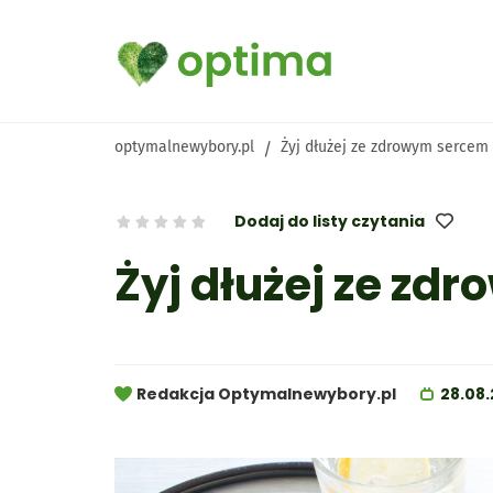
optymalnewybory.pl
Żyj dłużej ze zdrowym sercem
/
Wszystkie produkty
Kategorie
Infografiki
Dodaj do listy czytania
Żyj dłużej ze z
Diety
Obniż cholesterol
Optima Cardio Active
Optima
ku mas
Warto wiedzieć
Redakcja Optymalnewybory.pl
28.08.
Zadbaj o serce
Zadbaj o mózg