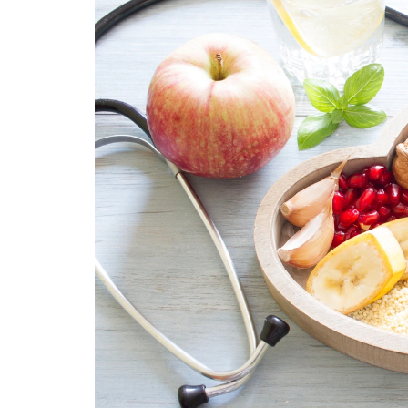
Obniż ciśnienie
Fit
Skład produktów
Zdrowe kości i stawy
Wywiady