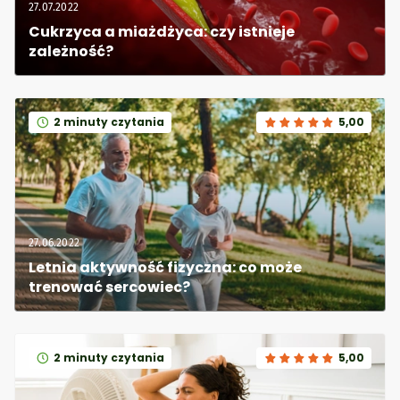
27.07.2022
Cukrzyca a miażdżyca: czy istnieje 
zależność?
2 minuty czytania
5,00
27.06.2022
Letnia aktywność fizyczna: co może 
trenować sercowiec?
2 minuty czytania
5,00