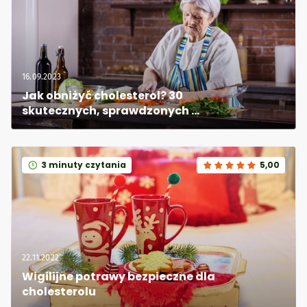
16.09.2023
Jak obniżyć cholesterol? 30 
skutecznych, sprawdzonych 
domowych sposobów na obniżenie 
cholesterolu
3 minuty czytania
5,00
22.11.2022
Wigilijne potrawy bezpieczne dla 
cholesterolu