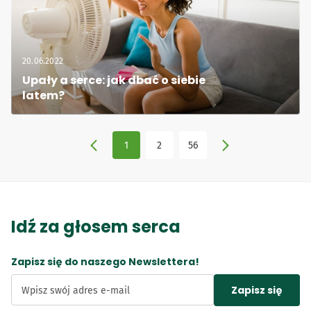
20.06.2022
Upały a serce: jak dbać o siebie 
latem?
1
2
56
Idź za głosem serca
Zapisz się do naszego Newslettera!
Zapisz się
Wpisz swój adres e-mail