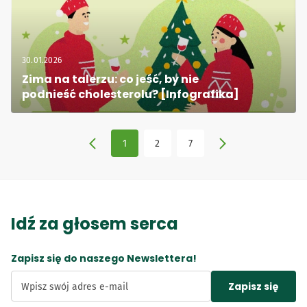
30.01.2026
Zima na talerzu: co jeść, by nie 
podnieść cholesterolu? [Infografika]
1
2
7
Idź za głosem serca
Zapisz się do naszego Newslettera!
Zapisz się
Wpisz swój adres e-mail