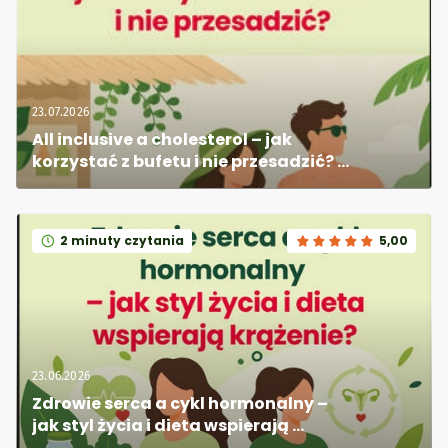
23.07.2026
All inclusive a cholesterol – jak 
korzystać z bufetu i nie przesadzić? 
[Infografika]
2 minuty czytania
5,00
23.06.2026
Zdrowie serca a cykl hormonalny – 
jak styl życia i dieta wspierają 
krążenie? [Infografika]