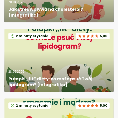
20.04.2026
Jak stres wpływa na cholesterol? 
[Infografika]
2 minuty czytania
5,00
28.02.2026
Pułapki „fit” diety: co może psuć Twój 
lipidogram? [Infografika]
2 minuty czytania
5,00