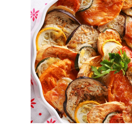
Obniż ciśnienie
Fit
Skład produktów
Zdrowe kości i stawy
Wywiady