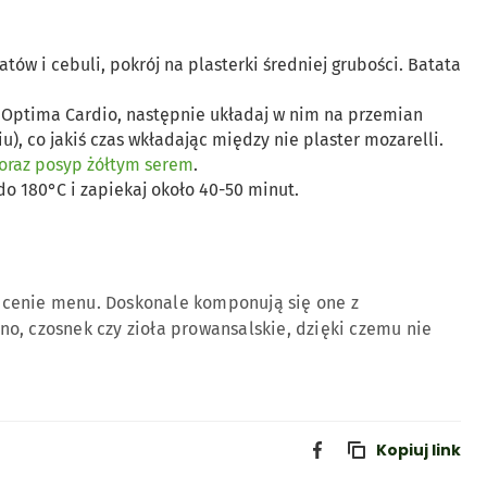
tów i cebuli, pokrój na plasterki średniej grubości. Batata
Optima Cardio, następnie układaj w nim na przemian
iu), co jakiś czas wkładając między nie plaster mozarelli.
 oraz posyp żółtym serem
.
o 180°C i zapiekaj około 40-50 minut.
icenie menu. Doskonale komponują się one z
o, czosnek czy zioła prowansalskie, dzięki czemu nie
Kopiuj link