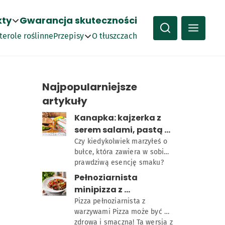
kty
Gwarancja skuteczności
terole roślinne
Przepisy
O tłuszczach
Kanapki
Najpopularniejsze
artykuły
Obiady
5,00
Kanapka: kajzerka z 
Śniadania
serem salami, pastą z 
czerwonej fasoli, 
Czy kiedykolwiek marzyłeś o 
mega 3
Optima Plus z oliwą EX
Ciasta
bułce, która zawiera w sobie 
pomidorem, 
TRA VIRGIN
prawdziwą esencję smaku? 
nachosami i sałatą 
Pozwól, że przedstawimy Ci 
Pełnoziarnista 
karbowaną
naszą kajzerkę z serem 
minipizza z 
salami, pastą z czerwonej 
warzywami
Pizza pełnoziarnista z 
fasoli, pomidorem, 
warzywami Pizza może być 
nachosami i sałatą 
zdrowa i smaczna! Ta wersja z 