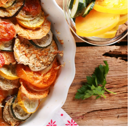
23.07.2026
All inclusive a cholesterol – 
korzystać z bufetu i nie 
przesadzić? [Infografika]