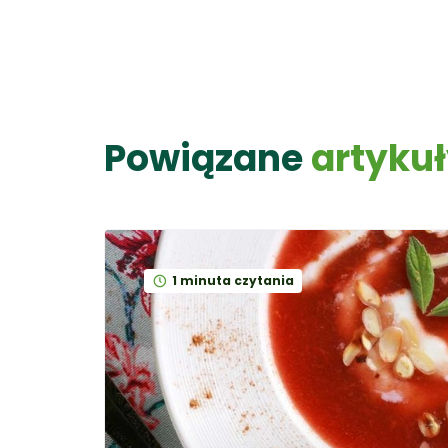
Powiązane
artyku
1 minuta czytania