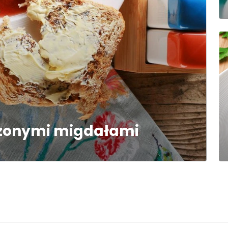
rażonymi migdałami