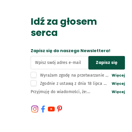
Idź za głosem
serca
Zapisz się do naszego Newslettera!
Zapisz się
Wpisz swój adres e-mail
Więcej
Wyrażam zgodę na przetwarzanie 
moich danych osobowych, tj. adresu 
Więcej
Zgodnie z ustawą z dnia 18 lipca 
e-mail, przez administratora – 
2002 r. o świadczeniu usług drogą 
Więcej
Przyjmuję do wiadomości, że:

Bunge Polska sp. z o.o. z siedzibą w 
elektroniczną wyrażam zgodę na 
Administratorem moich danych 
Kruszwicy w celu związanym z 
otrzymywanie informacji 
osobowych jest Bunge Polska Spółka z 
działaniami marketingowymi 
handlowych przesyłanych przez 
ograniczoną odpowiedzialnością z 
administratora, w tym na wysyłkę 
Bunge Polska sp. z o.o. z siedzibą w 
siedzibą w Kruszwicy, adres: 88-150 
newslettera.
Kruszwicy drogą elektroniczną (e-
Kruszwica, ul. Niepodległości 42, wpisana 
mail, telefon).
do rejestru przedsiębiorców Krajowego 