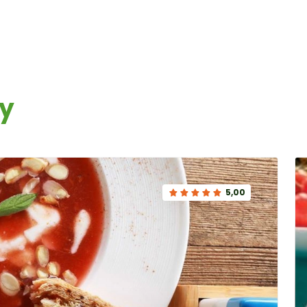
ły
5,00