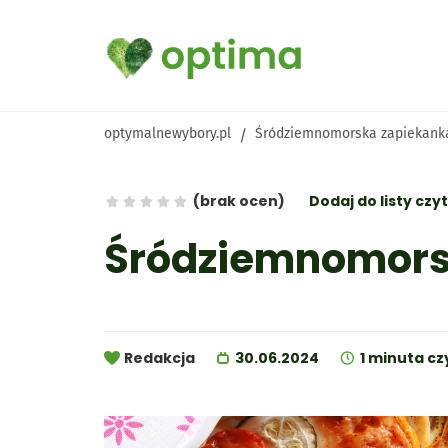
optymalnewybory.pl
Śródziemnomorska zapiekank
/
Wszystkie produkty
Kategorie
Infografiki
(brak ocen)
Dodaj do listy czy
Śródziemnomors
Diety
Obniż cholesterol
Optima Cardio Active
Optima
ku mas
Warto wiedzieć
Redakcja
30.06.2024
1 minuta cz
Zadbaj o serce
Zadbaj o mózg