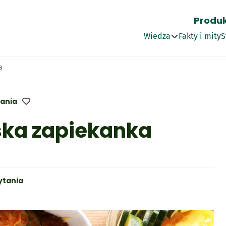
Produ
Wszystko
Wiedza
Fakty i mity
S
Przepisy
a
Artykuły
Najnowszy wpis
Słownik
tania
3 minuty czytania
ka zapiekanka
 Cardio o sma
Optima Cardio + pota
Optima Plus O
ła
s
 i Wit. B1
ytania