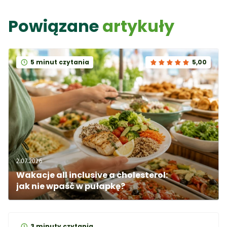
Powiązane
artykuły
5 minut czytania
5,00
2.07.2026
Wakacje all inclusive a cholesterol: 
jak nie wpaść w pułapkę?
3 minuty czytania