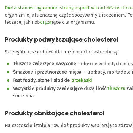
Dieta stanowi ogromnie istotny aspekt w kontekście chole
organizmie, ale znaczną część spożywamy z jedzeniem. T
leczące, jak i ob
ciąża
jące dla organizmu.
Produkty podwyższające cholesterol
Szczególnie szkodliwe dla poziomu cholesterolu są:
Tłuszcze zwierzęce nasycone
– obecne w tłustych mię
Smażone i przetworzone mięsa
– kiełbasy, mortadele
Fast foody, słone i słodkie
przekąski
Wszystkie produkty zawierające dużą ilość
tłuszczu
zwi
smażenia
Produkty obniżające cholesterol
Na szczęście istnieją również produkty wspierające zdrowi