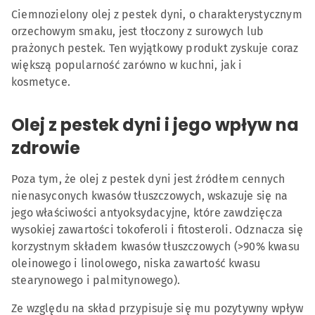
Olej z pestek dyni i jego wpływ na zdrowie
Ciemnozielony olej z pestek dyni, o charakterystycznym
Stosunek omega-3 do omega-6 w oleju z pestek
orzechowym smaku, jest tłoczony z surowych lub
dyni
prażonych pestek. Ten wyjątkowy produkt zyskuje coraz
większą popularność zarówno w kuchni, jak i
Jak poprawnie przechowywać olej z pestek
dyni?
kosmetyce.
W kuchni i w kosmetyce
Olej z pestek dyni i jego wpływ na
Źródła
zdrowie
Poza tym, że olej z pestek dyni jest źródłem cennych
nienasyconych kwasów tłuszczowych, wskazuje się na
jego właściwości antyoksydacyjne, które zawdzięcza
wysokiej zawartości tokoferoli i fitosteroli. Odznacza się
korzystnym składem kwasów tłuszczowych (>90% kwasu
oleinowego i linolowego, niska zawartość kwasu
stearynowego i palmitynowego).
Ze względu na skład przypisuje się mu pozytywny wpływ