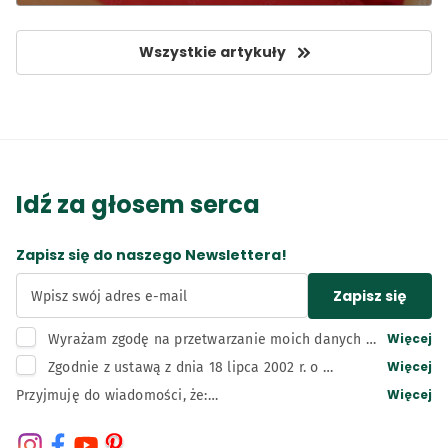
dla osób z otyłością
Wszystkie artykuły
Idź za głosem serca
Zapisz się do naszego Newslettera!
Zapisz się
Wpisz swój adres e-mail
Więcej
Wyrażam zgodę na przetwarzanie moich danych 
osobowych, tj. adresu e-mail, przez administratora 
Więcej
Zgodnie z ustawą z dnia 18 lipca 2002 r. o 
– Bunge Polska sp. z o.o. z siedzibą w Kruszwicy w 
świadczeniu usług drogą elektroniczną wyrażam 
Więcej
Przyjmuję do wiadomości, że:

celu związanym z działaniami marketingowymi 
zgodę na otrzymywanie informacji handlowych 
Administratorem moich danych osobowych jest Bunge 
administratora, w tym na wysyłkę newslettera.
przesyłanych przez Bunge Polska sp. z o.o. z 
Polska Spółka z ograniczoną odpowiedzialnością z 