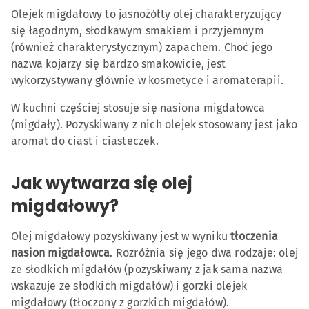
Jak wytwarza się olej migdałowy?
Olejek migdałowy to jasnożółty olej charakteryzujący
Olejek migdałowy – skład
się łagodnym, słodkawym smakiem i przyjemnym
(również charakterystycznym) zapachem. Choć jego
Zastosowanie olejku
nazwa kojarzy się bardzo smakowicie, jest
migdałowego w kosmetyce
wykorzystywany głównie w kosmetyce i aromaterapii.
Pielęgnacja skóry
W kuchni częściej stosuje się nasiona migdałowca
(migdały). Pozyskiwany z nich olejek stosowany jest jako
Pielęgnacja
aromat do ciast i ciasteczek.
włosów i paznokci
Jak wytwarza się olej
Źródła
migdałowy?
Olej migdałowy pozyskiwany jest w wyniku
tłoczenia
nasion migdałowca
. Rozróżnia się jego dwa rodzaje: olej
ze słodkich migdałów (pozyskiwany z jak sama nazwa
wskazuje ze słodkich migdałów) i gorzki olejek
migdałowy (tłoczony z gorzkich migdałów).