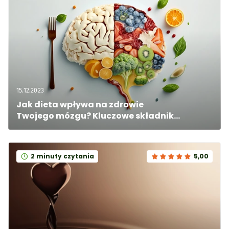
15.12.2023
Jak dieta wpływa na zdrowie 
Twojego mózgu? Kluczowe składniki 
odżywcze dla myślenia i koncentracji
2 minuty czytania
5,00