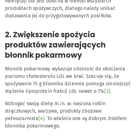
Pamiętaj! Sól jest obecna w niemal wszystkich
produktach spożywczych, dlatego należy unikać
dodawania jej do przygotowywanych posiłków.
2. Zwiększenie spożycia
produktów zawierających
błonnik pokarmowy
Błonnik pokarmowy wykazuje zdolność do obniżania
poziomu cholesterolu LDL we krwi. Szacuje się, że
spożywanie 15 g błonnika dziennie pomaga zmniejszyć
stężenie lipoprotein frakcji LDL nawet o 7%
[3]
.
Wzbogać swoją dietę m.in. w: nasiona roślin
strączkowych, warzywa, produkty zbożowe
pełnoziarniste
[4]
. To właśnie one są dobrym źródłem
błonnika pokarmowego.