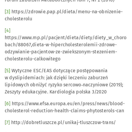
[3]
https://zdrowie.pap.pl/dieta/menu-na-obnizenie-
cholesterolu
[4]
https://www.mp.pl/pacjent/dieta/diety/diety_w_choro
bach/88067,dieta-w-hipercholesterolemii-zdrowe-
odzywianie-pacjentow-ze-zwiekszonym-stezeniem-
cholesterolu-calkowitego
[5]
Wytyczne ESC/EAS dotyczące postępowania
w dyslipidemiach: jak dzięki leczeniu zaburzeń
lipidowych obniżyć ryzyko sercowo‑naczyniowe (2019);
Zeszyty edukacyjne. Kardiologia polska 3/2020
[6]
https://www.efsa.europa.eu/en/press/news/blood-
cholesterol-reduction-health-claims-phytosterols-can
[7]
http://dobretluszcze.pl/unikaj-tluszczow-trans/