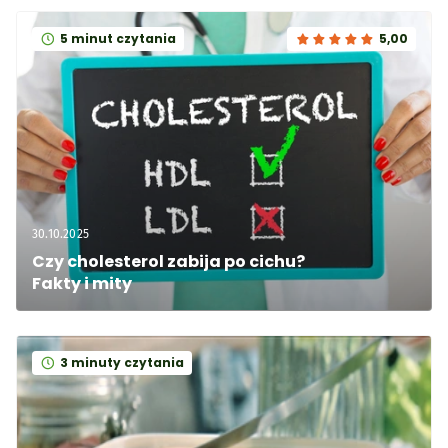
5 minut czytania
5,00
30.10.2025
Czy cholesterol zabija po cichu? 
Fakty i mity  
3 minuty czytania