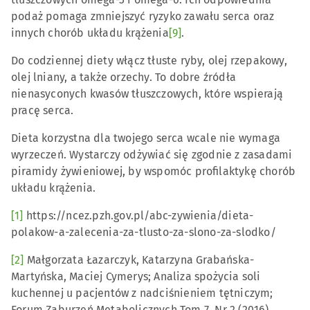
podaż pomaga zmniejszyć ryzyko zawału serca oraz
innych chorób układu krążenia
[9]
.
Do codziennej diety włącz tłuste ryby, olej rzepakowy,
olej lniany, a także orzechy. To dobre źródła
nienasyconych kwasów tłuszczowych, które wspierają
pracę serca.
Dieta korzystna dla twojego serca wcale nie wymaga
wyrzeczeń. Wystarczy odżywiać się zgodnie z zasadami
piramidy żywieniowej, by wspomóc profilaktykę chorób
układu krążenia.
[1]
https://ncez.pzh.gov.pl/abc-zywienia/dieta-
polakow-a-zalecenia-za-tlusto-za-slono-za-slodko/
[2]
Małgorzata Łazarczyk, Katarzyna Grabańska-
Martyńska, Maciej Cymerys; Analiza spożycia soli
kuchennej u pacjentów z nadciśnieniem tętniczym;
Forum Zaburzeń Metabolicznych Tom 7, Nr 2 (2016)