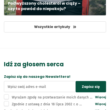
Podwyższony cholesterol w ciąży – 
czy to powód do niepokoju?
Wszystkie artykuły
Idź za głosem serca
Zapisz się do naszego Newslettera!
Zapisz się
Wpisz swój adres e-mail
Więcej
Wyrażam zgodę na przetwarzanie moich danych 
osobowych, tj. adresu e-mail, przez administratora 
Więcej
Zgodnie z ustawą z dnia 18 lipca 2002 r. o 
– Bunge Polska sp. z o.o. z siedzibą w Kruszwicy w 
świadczeniu usług drogą elektroniczną wyrażam 