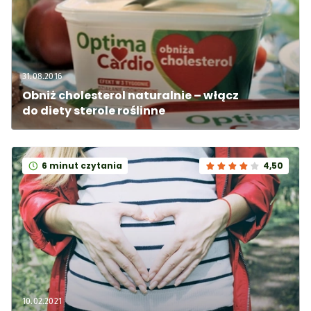
31.08.2016
Obniż cholesterol naturalnie – włącz 
do diety sterole roślinne
6 minut czytania
4,50
10.02.2021