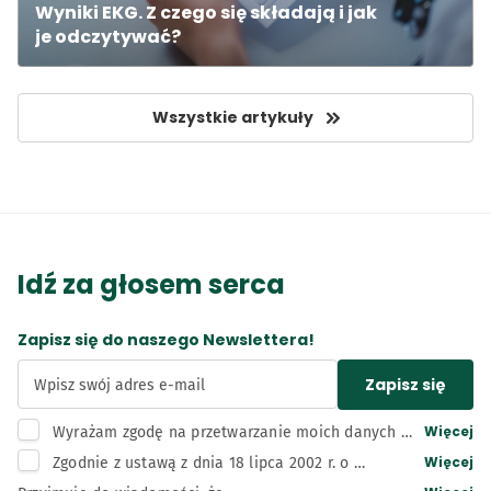
Wyniki EKG. Z czego się składają i jak 
je odczytywać?
Wszystkie artykuły
Idź za głosem serca
Zapisz się do naszego Newslettera!
Zapisz się
Wpisz swój adres e-mail
Więcej
Wyrażam zgodę na przetwarzanie moich danych 
osobowych, tj. adresu e-mail, przez administratora 
Więcej
Zgodnie z ustawą z dnia 18 lipca 2002 r. o 
– Bunge Polska sp. z o.o. z siedzibą w Kruszwicy w 
świadczeniu usług drogą elektroniczną wyrażam 