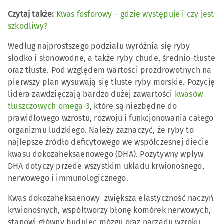
Czytaj także:
Kwas fosforowy – gdzie występuje i czy jest
szkodliwy?
Według najprostszego podziału wyróżnia się ryby
słodko i słonowodne, a także ryby chude, średnio-tłuste
oraz tłuste. Pod względem wartości prozdrowotnych na
pierwszy plan wysuwają się tłuste ryby morskie. Pozycję
lidera zawdzięczają bardzo dużej zawartości
kwasów
tłuszczowych omega-3
, które są niezbędne do
prawidłowego wzrostu, rozwoju i funkcjonowania całego
organizmu ludzkiego. Należy zaznaczyć, że ryby to
najlepsze źródło deficytowego we współczesnej diecie
kwasu dokozaheksaenowego (DHA). Pozytywny wpływ
DHA dotyczy przede wszystkim układu krwionośnego,
nerwowego i immunologicznego.
Kwas dokozaheksaenowy zwiększa elastyczność naczyń
krwionośnych, współtworzy błonę komórek nerwowych,
stanowi główny budulec mózgu oraz narządu wzroku.