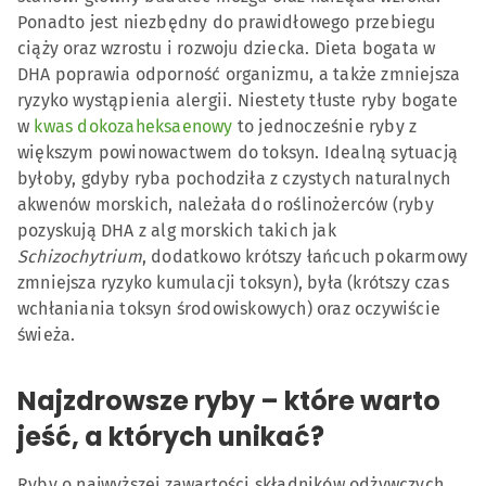
Ponadto jest niezbędny do prawidłowego przebiegu
ciąży oraz wzrostu i rozwoju dziecka. Dieta bogata w
DHA poprawia odporność organizmu, a także zmniejsza
ryzyko wystąpienia alergii. Niestety tłuste ryby bogate
w
kwas dokozaheksaenowy
to jednocześnie ryby z
większym powinowactwem do toksyn. Idealną sytuacją
byłoby, gdyby ryba pochodziła z czystych naturalnych
akwenów morskich, należała do roślinożerców (ryby
pozyskują DHA z alg morskich takich jak
Schizochytrium
, dodatkowo krótszy łańcuch pokarmowy
zmniejsza ryzyko kumulacji toksyn), była (krótszy czas
wchłaniania toksyn środowiskowych) oraz oczywiście
świeża.
Najzdrowsze ryby – które warto
jeść, a których unikać?
Ryby o najwyższej zawartości składników odżywczych