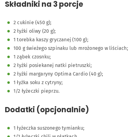
Składniki na 3 porcje
2 cukinie (450 g);
2 łyżki oliwy (20 g);
1 torebka kaszy gryczanej (100 g);
100 g świeżego szpinaku lub mrożonego w liściach;
1 ząbek czosnku;
2 łyżki posiekanej natki pietruszki;
2 łyżki margaryny Optima Cardio (40 g);
1 łyżka soku z cytryny;
1/2 łyżeczki pieprzu.
Dodatki (opcjonalnie)
1 łyżeczka suszonego tymianku;
1/2 łyżeczki chili w płatkach.