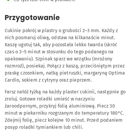
Przygotowanie
Cukinie pokrój w plastry o grubości 2–3 mm. Każdy z
nich posmaruj oliwą, odstaw na kilkanaście minut.
Kaszę ugotuj tak, aby pozostała lekko twarda (skróć
czas o 3–5 minut w stosunku do tego podanego na
opakowaniu). Szpinak sparz we wrzątku (mrożony
rozmroź), posiekaj. Połącz z kaszą, przeciśniętym przez
praskę czosnkiem, natką pietruszki, margaryną Optima
Cardio, sokiem z cytryny oraz pieprzem.
Farsz nałóż łyżką na każdy plaster cukinii, następnie go
zroluj. Gotowe roladki umieść w naczyniu
żaroodpornym, przykryj folią aluminiową. Piecz 30
minut w piekarniku rozgrzanym do temperatury 180°C.
Zdejmij folię, piecz kolejne 10 minut. Przed podaniem
posyp roladki tymiankiem lub chili.