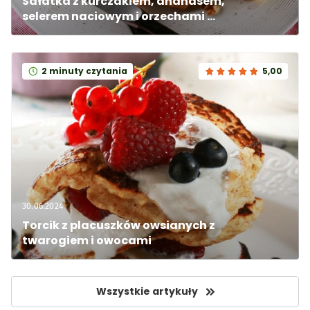
Sałatka z kurczakiem, ananasem, 
selerem naciowym i orzechami 
włoskimi
2 minuty czytania
5,00
30.06.2024
Torcik z placuszków owsianych z 
twarogiem i owocami
Wszystkie artykuły