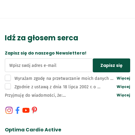
Idź za głosem serca
Zapisz się do naszego Newslettera!
Zapisz się
Wpisz swój adres e-mail
Więcej
Wyrażam zgodę na przetwarzanie moich danych 
osobowych, tj. adresu e-mail, przez administratora 
Więcej
Zgodnie z ustawą z dnia 18 lipca 2002 r. o 
– Bunge Polska sp. z o.o. z siedzibą w Kruszwicy w 
świadczeniu usług drogą elektroniczną wyrażam 
Więcej
Przyjmuję do wiadomości, że:

celu związanym z działaniami marketingowymi 
zgodę na otrzymywanie informacji handlowych 
Administratorem moich danych osobowych jest Bunge 
administratora, w tym na wysyłkę newslettera.
przesyłanych przez Bunge Polska sp. z o.o. z 
Polska Spółka z ograniczoną odpowiedzialnością z 
siedzibą w Kruszwicy drogą elektroniczną (e-mail, 
siedzibą w Kruszwicy, adres: 88-150 Kruszwica, ul. 
telefon).
Niepodległości 42, wpisana do rejestru przedsiębiorców 
Krajowego Rejestru Sądowego prowadzonego przez Sąd 
Optima Cardio Active
Rejonowy w Bydgoszczy, XIII Wydział Gospodarczy 