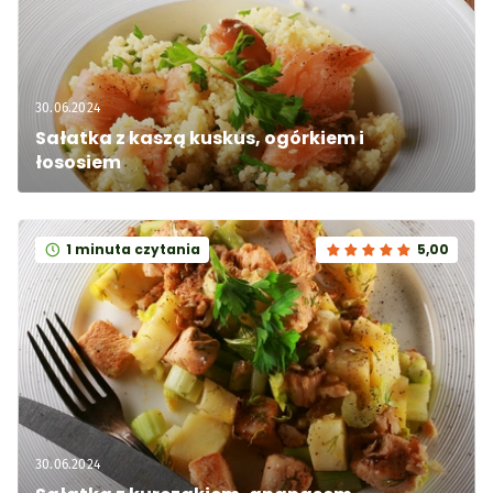
30.06.2024
Sałatka z kaszą kuskus, ogórkiem i 
łososiem
1 minuta czytania
5,00
30.06.2024