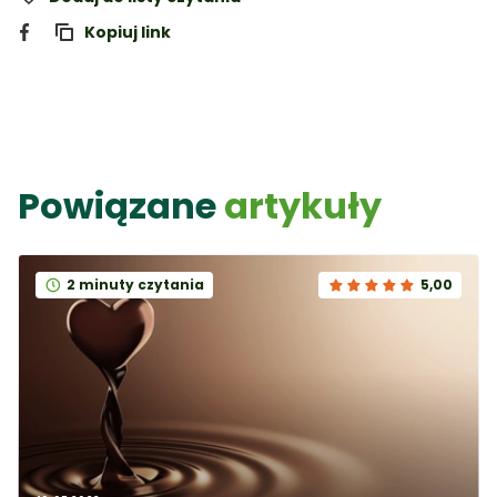
Kopiuj link
Powiązane
artykuły
2 minuty czytania
5,00