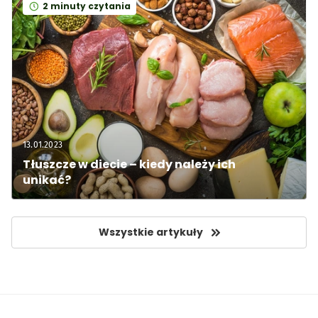
2 minuty czytania
13.01.2023
Tłuszcze w diecie – kiedy należy ich 
unikać?
Wszystkie artykuły