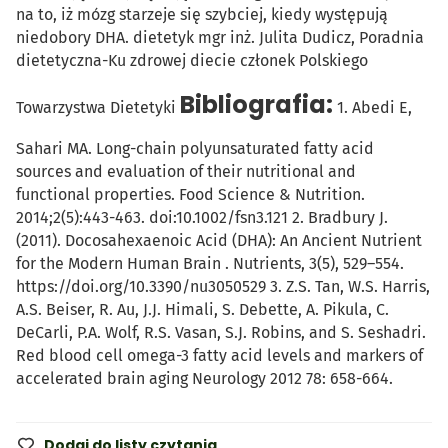
na to, iż mózg starzeje się szybciej, kiedy występują
niedobory DHA.
dietetyk mgr inż. Julita Dudicz, Poradnia
dietetyczna-Ku zdrowej diecie członek Polskiego
Bibliografia:
Towarzystwa Dietetyki
1. Abedi E,
Sahari MA. Long-chain polyunsaturated fatty acid
sources and evaluation of their nutritional and
functional properties. Food Science & Nutrition.
2014;2(5):443-463. doi:10.1002/fsn3.121 2. Bradbury J.
(2011). Docosahexaenoic Acid (DHA): An Ancient Nutrient
for the Modern Human Brain . Nutrients, 3(5), 529–554.
https://doi.org/10.3390/nu3050529 3. Z.S. Tan, W.S. Harris,
A.S. Beiser, R. Au, J.J. Himali, S. Debette, A. Pikula, C.
DeCarli, P.A. Wolf, R.S. Vasan, S.J. Robins, and S. Seshadri.
Red blood cell omega-3 fatty acid levels and markers of
accelerated brain aging Neurology 2012 78: 658-664.
Dodaj do listy czytania