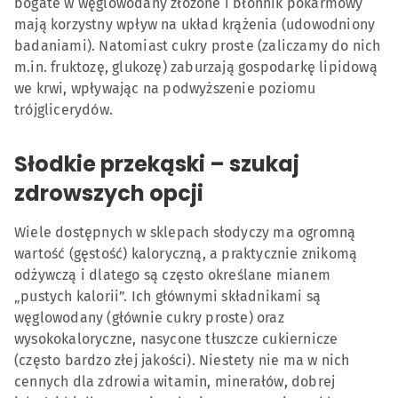
bogate w węglowodany złożone i błonnik pokarmowy
mają korzystny wpływ na układ krążenia (udowodniony
badaniami). Natomiast cukry proste (zaliczamy do nich
m.in. fruktozę, glukozę) zaburzają gospodarkę lipidową
we krwi, wpływając na podwyższenie poziomu
trójglicerydów.
Słodkie przekąski – szukaj
zdrowszych opcji
Wiele dostępnych w sklepach słodyczy ma ogromną
wartość (gęstość) kaloryczną, a praktycznie znikomą
odżywczą i dlatego są często określane mianem
„pustych kalorii”. Ich głównymi składnikami są
węglowodany (głównie cukry proste) oraz
wysokokaloryczne, nasycone tłuszcze cukiernicze
(często bardzo złej jakości). Niestety nie ma w nich
cennych dla zdrowia witamin, minerałów, dobrej