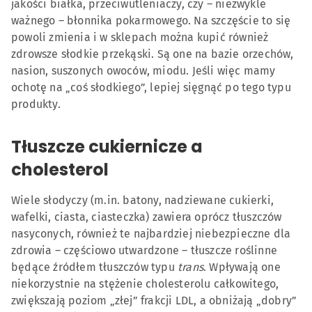
jakości białka, przeciwutleniaczy, czy – niezwykle
ważnego – błonnika pokarmowego. Na szczęście to się
powoli zmienia i w sklepach można kupić również
zdrowsze słodkie przekąski. Są one na bazie orzechów,
nasion, suszonych owoców, miodu. Jeśli więc mamy
ochotę na „coś słodkiego”, lepiej sięgnąć po tego typu
produkty.
Tłuszcze cukiernicze a
cholesterol
Wiele słodyczy (m.in. batony, nadziewane cukierki,
wafelki, ciasta, ciasteczka) zawiera oprócz tłuszczów
nasyconych, również te najbardziej niebezpieczne dla
zdrowia – częściowo utwardzone – tłuszcze roślinne
będące źródłem tłuszczów typu
trans
. Wpływają one
niekorzystnie na stężenie cholesterolu całkowitego,
zwiększają poziom „złej” frakcji LDL, a obniżają „dobry”