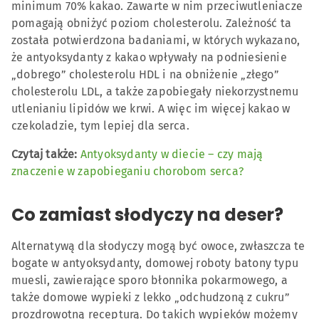
minimum 70% kakao. Zawarte w nim przeciwutleniacze
pomagają obniżyć poziom cholesterolu. Zależność ta
została potwierdzona badaniami, w których wykazano,
że antyoksydanty z kakao wpływały na podniesienie
„dobrego” cholesterolu HDL i na obniżenie „złego”
cholesterolu LDL, a także zapobiegały niekorzystnemu
utlenianiu lipidów we krwi. A więc im więcej kakao w
czekoladzie, tym lepiej dla serca.
Czytaj także:
Antyoksydanty w diecie – czy mają
znaczenie w zapobieganiu chorobom serca?
Co zamiast słodyczy na deser?
Alternatywą dla słodyczy mogą być owoce, zwłaszcza te
bogate w antyoksydanty, domowej roboty batony typu
muesli, zawierające sporo błonnika pokarmowego, a
także domowe wypieki z lekko „odchudzoną z cukru”
prozdrowotną recepturą. Do takich wypieków możemy