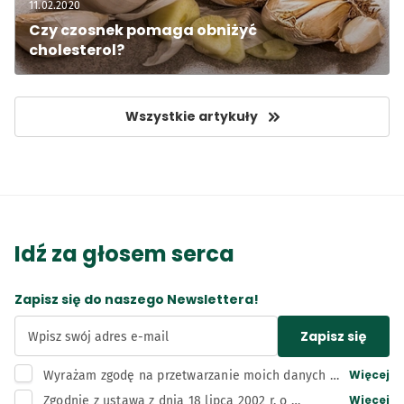
11.02.2020
Czy czosnek pomaga obniżyć 
cholesterol?
Wszystkie artykuły
Idź za głosem serca
Zapisz się do naszego Newslettera!
Zapisz się
Wpisz swój adres e-mail
Więcej
Wyrażam zgodę na przetwarzanie moich danych 
osobowych, tj. adresu e-mail, przez administratora 
Więcej
Zgodnie z ustawą z dnia 18 lipca 2002 r. o 