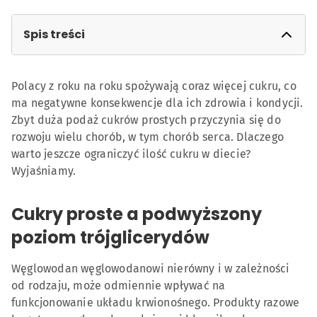
Spis treści
Cukry proste a podwyższony poziom
Polacy z roku na roku spożywają coraz więcej cukru, co
trójglicerydów
ma negatywne konsekwencje dla ich zdrowia i kondycji.
Słodkie przekąski – szukaj zdrowszych opcji
Zbyt duża podaż cukrów prostych przyczynia się do
rozwoju wielu chorób, w tym chorób serca. Dlaczego
Tłuszcze cukiernicze a cholesterol
warto jeszcze ograniczyć ilość cukru w diecie?
Czy czekolada może być korzystna dla serca?
Wyjaśniamy.
Co zamiast słodyczy na deser?
Cukry proste a podwyższony
Dlaczego warto ograniczyć słodycze?
poziom trójglicerydów
Węglowodan węglowodanowi nierówny i w zależności
od rodzaju, może odmiennie wpływać na
funkcjonowanie układu krwionośnego. Produkty razowe