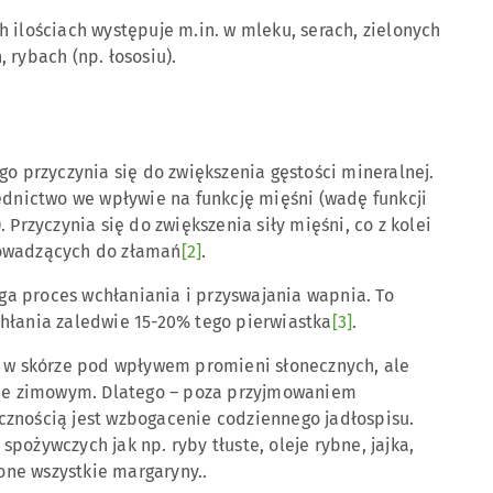
 ilościach występuje m.in. w mleku, serach, zielonych
 rybach (np. łososiu).
go przyczynia się do zwiększenia gęstości mineralnej.
nictwo we wpływie na funkcję mięśni (wadę funkcji
 Przyczynia się do zwiększenia siły mięśni, co z kolei
rowadzących do złamań
[2]
.
a proces wchłaniania i przyswajania wapnia. To
hłania zaledwie 15-20% tego pierwiastka
[3]
.
i w skórze pod wpływem promieni słonecznych, ale
esie zimowym. Dlatego – poza przyjmowaniem
cznością jest wzbogacenie codziennego jadłospisu.
pożywczych jak np. ryby tłuste, oleje rybne, jajka,
ne wszystkie margaryny..