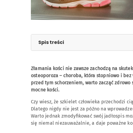
Spis treści
Etapy procesu przebudowy kości
Złamania kości nie zawsze zachodzą na skutek
Czynniki niesprzyjające kościom
osteoporoza – choroba, która stopniowo i bez 
Co trzeba jeść, żeby mieć mocne kośc
przed tym schorzeniem, warto zacząć zdrowo s
mocne kości.
Wapń
Witamina D
Czy wiesz, że szkielet człowieka przechodzi ci
Witamina K
Dlatego nigdy nie jest za późno na wprowadzen
Warto jednak zmodyfikować swój jadłospis moż
się niemal niezauważalnie, a daje poważne k