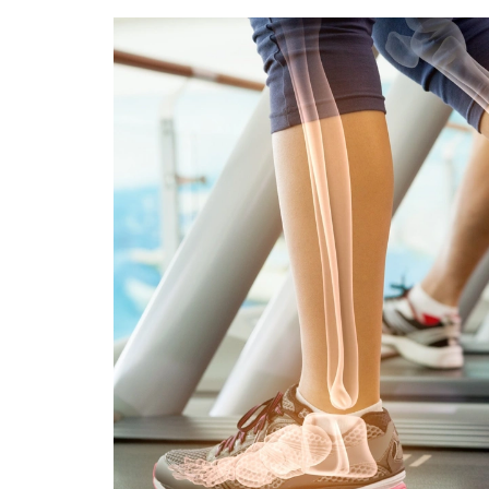
Obniż ciśnienie
Fit
Skład produktów
Zdrowe kości i stawy
Wywiady