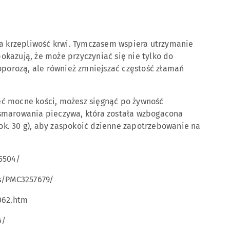
na krzepliwość krwi. Tymczasem wspiera utrzymanie
kazują, że może przyczyniać się nie tylko do
oporozą, ale również zmniejszać częstość złamań
mieć mocne kości, możesz sięgnąć po żywność
smarowania pieczywa, która została wzbogacona
 (ok. 30 g), aby zaspokoić dzienne zapotrzebowanie na
5504/
s/PMC3257679/
062.htm
6/