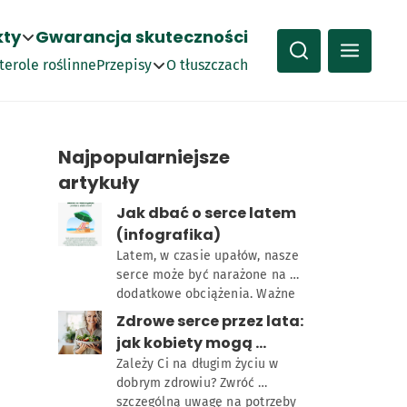
kty
Gwarancja skuteczności
terole roślinne
Przepisy
O tłuszczach
Kanapki
Najpopularniejsze
artykuły
Obiady
5,00
Jak dbać o serce latem 
Śniadania
(infografika)
Latem, w czasie upałów, nasze 
mega 3
Optima Plus z oliwą EX
serce może być narażone na 
Ciasta
TRA VIRGIN
dodatkowe obciążenia. Ważne 
jest, aby dbać o zdrowie serca w 
Zdrowe serce przez lata: 
tym okresie, stosując się do 
jak kobiety mogą 
kilku prostych zasad
zapobiegać chorobom 
Zależy Ci na długim życiu w 
dobrym zdrowiu? Zwróć 
układu krążenia?
szczególną uwagę na potrzeby 