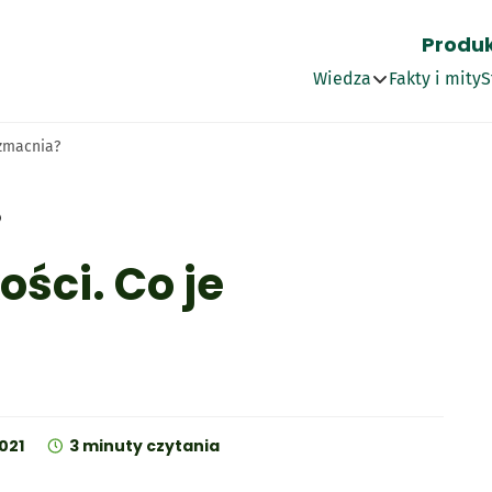
Produ
Wszystko
Wiedza
Fakty i mity
S
Przepisy
wzmacnia?
Artykuły
Najnowszy wpis
Słownik
3 minuty czytania
ości. Co je
 Cardio o sma
Optima Cardio + pota
Optima Plus O
ła
s
 i Wit. B1
021
3 minuty czytania