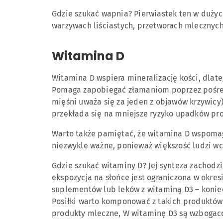
Gdzie szukać wapnia? Pierwiastek ten w dużych
warzywach liściastych, przetworach mlecznych,
Witamina D
Witamina D wspiera mineralizację kości, dlate
Pomaga zapobiegać złamaniom poprzez pośred
mięśni uważa się za jeden z objawów krzywicy).
przekłada się na mniejsze ryzyko upadków p
Warto także pamiętać, że witamina D wspomag
niezwykle ważne, ponieważ większość ludzi wc
Gdzie szukać witaminy D? Jej synteza zachodz
ekspozycja na słońce jest ograniczona w okr
suplementów lub leków z witaminą D3 – konie
Posiłki warto komponować z takich produktów s
produkty mleczne, W witaminę D3 są wzbogaco