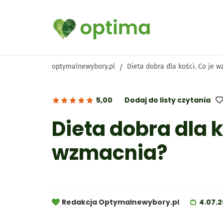
optymalnewybory.pl
Dieta dobra dla kości. Co je 
/
Wszystkie produkty
Kategorie
Infografiki
5,00
Dodaj do listy czytania
Dieta dobra dla k
Diety
Obniż cholesterol
wzmacnia?
Optima Cardio Active
Optima
ku mas
Warto wiedzieć
Zadbaj o serce
Redakcja Optymalnewybory.pl
4.07.2
Zadbaj o mózg