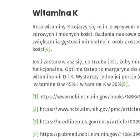
Witamina K
Rola witaminy K kojarzy się m.in. z wpływem 
zdrowych i mocnych kości. Badania naukowe po
zwiększenia gęstości mineralnej u osób z oste
kości
[4]
.
Jeśli zastanawiasz się, co trzeba jeść, żeby 
funkcjonalną. Optima Osteo to margaryna do 
witaminami: D i K. Wystarczy jedna jej porcja
witaminę D w 45% i witaminę K w 30%
[5]
.
[1]
https://www.ncbi.nlm.nih.gov/books/NBK4
[2]
https://www.ncbi.nlm.nih.gov/pmc/article
[3]
https://medlineplus.gov/ency/article/002
[4]
https://pubmed.ncbi.nlm.nih.gov/1168439