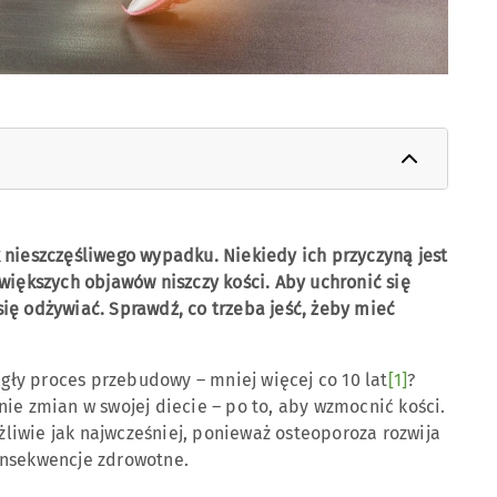
 nieszczęśliwego wypadku. Niekiedy ich przyczyną jest
większych objawów niszczy kości. Aby uchronić się
i?
ię odżywiać. Sprawdź, co trzeba jeść, żeby mieć
ągły proces przebudowy – mniej więcej co 10 lat
[1]
?
ie zmian w swojej diecie – po to, aby wzmocnić kości.
liwie jak najwcześniej, ponieważ osteoporoza rozwija
onsekwencje zdrowotne.