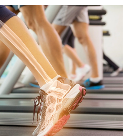
23.07.2026
All inclusive a cholesterol – 
korzystać z bufetu i nie 
przesadzić? [Infografika]