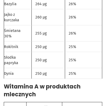
Bazylia
264 µg
26%
Jajko z
260 µg
26%
kurczaka
Śmietana
255 µg
26%
30%
Rokitnik
250 µg
25%
Słodka
250 µg
25%
papryka
Dynia
250 µg
25%
Witamina A w produktach
mlecznych