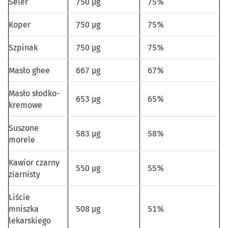
Seler
750 µg
75%
Koper
750 µg
75%
Szpinak
750 µg
75%
Masło ghee
667 µg
67%
Masło słodko-
653 µg
65%
kremowe
Suszone
583 µg
58%
morele
Kawior czarny
550 µg
55%
ziarnisty
Liście
mniszka
508 µg
51%
lekarskiego