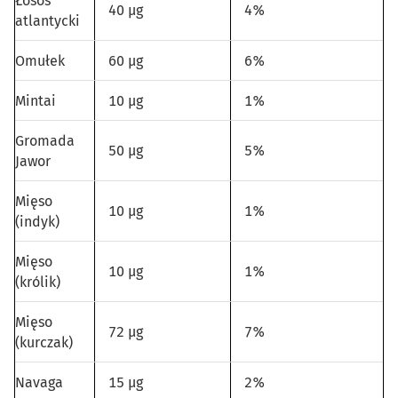
Łosoś
40 µg
4%
atlantycki
Omułek
60 µg
6%
Mintai
10 µg
1%
Gromada
50 µg
5%
Jawor
Mięso
10 µg
1%
(indyk)
Mięso
10 µg
1%
(królik)
Mięso
72 µg
7%
(kurczak)
Navaga
15 µg
2%