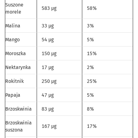
Suszone
583 µg
58%
morele
Malina
33 µg
3%
Mango
54 µg
5%
Moroszka
150 µg
15%
Nektarynka
17 µg
2%
Rokitnik
250 µg
25%
Papaja
47 µg
5%
Brzoskwinia
83 µg
8%
Brzoskwinia
167 µg
17%
suszona