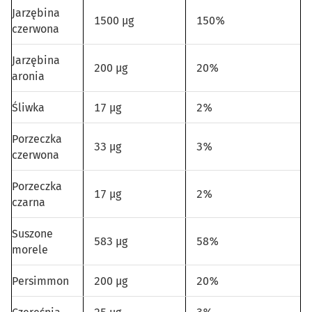
Jarzębina
1500 µg
150%
czerwona
Jarzębina
200 µg
20%
aronia
Śliwka
17 µg
2%
Porzeczka
33 µg
3%
czerwona
Porzeczka
17 µg
2%
czarna
Suszone
583 µg
58%
morele
Persimmon
200 µg
20%