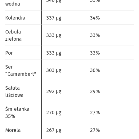
346 µg
35%
wodna
Kolendra
337 µg
34%
Cebula
333 µg
33%
zielona
Por
333 µg
33%
Ser
303 µg
30%
“Camembert”
Sałata
292 µg
29%
liściowa
Śmietanka
270 µg
27%
35%
Morela
267 µg
27%