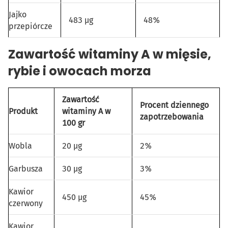
Jajko
483 µg
48%
przepiórcze
Zawartość witaminy A w mięsie,
rybie i owocach morza
Zawartość
Procent dziennego
Produkt
witaminy A w
zapotrzebowania
100 gr
Wobla
20 µg
2%
Garbusza
30 µg
3%
Kawior
450 µg
45%
czerwony
Kawior