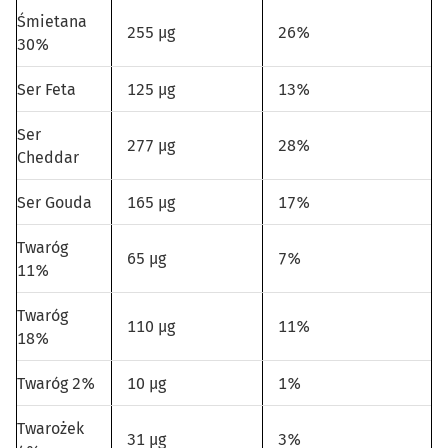
Śmietana
255 µg
26%
30%
Ser Feta
125 µg
13%
Ser
277 µg
28%
Cheddar
Ser Gouda
165 µg
17%
Twaróg
65 µg
7%
11%
Twaróg
110 µg
11%
18%
Twaróg 2%
10 µg
1%
Twarożek
31 µg
3%