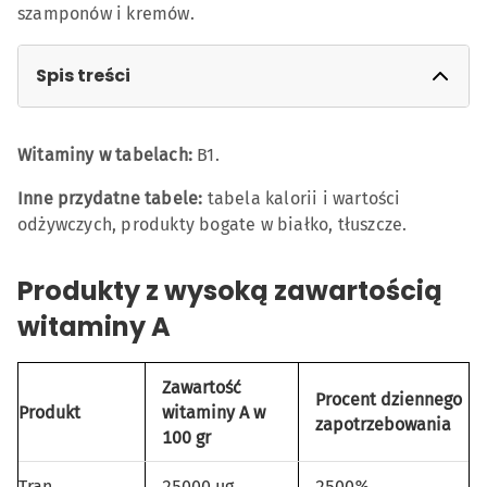
szamponów i kremów.
Spis treści
Produkty z wysoką zawartością witaminy A
Witaminy w tabelach:
B1.
Witamina A w produktach mlecznych
Inne przydatne tabele:
tabela kalorii i wartości
Witamina A w jajach
odżywczych, produkty bogate w białko, tłuszcze.
Zawartość witaminy A w mięsie, rybie i
owocach morza
Produkty z wysoką zawartością
witaminy A
Witamina A w owocach
Witamina A w warzywach
Zawartość
Procent dziennego
Produkt
witaminy A w
zapotrzebowania
100 gr
Tran
25000 µg
2500%