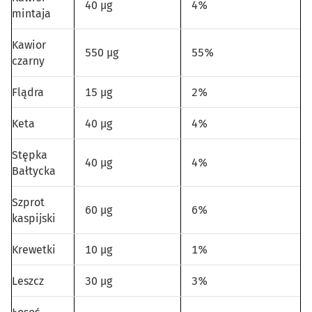
40 µg
4%
mintaja
Kawior
550 µg
55%
czarny
Flądra
15 µg
2%
Keta
40 µg
4%
Stępka
40 µg
4%
Bałtycka
Szprot
60 µg
6%
kaspijski
Krewetki
10 µg
1%
Leszcz
30 µg
3%