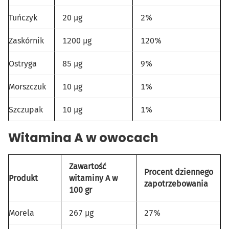
Tuńczyk
20 µg
2%
Zaskórnik
1200 µg
120%
Ostryga
85 µg
9%
Morszczuk
10 µg
1%
Szczupak
10 µg
1%
Witamina A w owocach
Zawartość
Procent dziennego
Produkt
witaminy A w
zapotrzebowania
100 gr
Morela
267 µg
27%