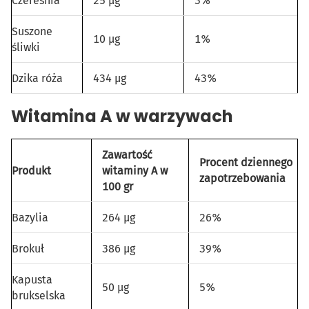
Czereśnia
25 µg
3%
Suszone
10 µg
1%
śliwki
Dzika róża
434 µg
43%
Witamina A w warzywach
Zawartość
Procent dziennego
Produkt
witaminy A w
zapotrzebowania
100 gr
Bazylia
264 µg
26%
Brokuł
386 µg
39%
Kapusta
50 µg
5%
brukselska