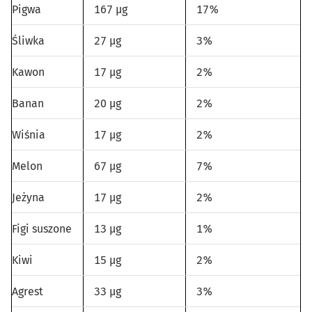
Pigwa
167 µg
17%
Śliwka
27 µg
3%
Kawon
17 µg
2%
Banan
20 µg
2%
Wiśnia
17 µg
2%
Melon
67 µg
7%
Jeżyna
17 µg
2%
Figi suszone
13 µg
1%
Kiwi
15 µg
2%
Agrest
33 µg
3%