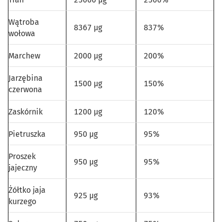
Wątroba
8367 µg
837%
wołowa
Marchew
2000 µg
200%
Jarzębina
1500 µg
150%
czerwona
Zaskórnik
1200 µg
120%
Pietruszka
950 µg
95%
Proszek
950 µg
95%
jajeczny
Żółtko jaja
925 µg
93%
kurzego