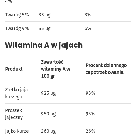
4%
Twaróg 5%
33 µg
3%
Twaróg 9%
55 µg
6%
Witamina A w jajach
Zawartość
Procent dziennego
Produkt
witaminy A w
zapotrzebowania
100 gr
Żółtko jaja
925 µg
93%
kurzego
Proszek
950 µg
95%
jajeczny
Jajko kurze
260 µg
26%