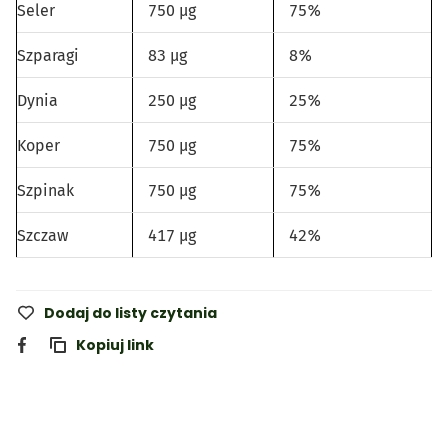
Seler
750 µg
75%
Szparagi
83 µg
8%
Dynia
250 µg
25%
Koper
750 µg
75%
Szpinak
750 µg
75%
Szczaw
417 µg
42%
Dodaj do listy czytania
Kopiuj link