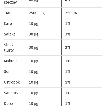
rzeczny
Tran
25000 µg
2500%
Karp
10 µg
1%
Salaka
30 µg
3%
Śledź
30 µg
3%
tłusty
Makrela
10 µg
1%
Som
10 µg
1%
Ostrobok
10 µg
1%
Sandacz
10 µg
1%
Dorsz
10 µg
1%