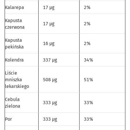
Kalarepa
17 µg
2%
Kapusta
17 µg
2%
czerwona
Kapusta
16 µg
2%
pekińska
Kolendra
337 µg
34%
Liście
mniszka
508 µg
51%
lekarskiego
Cebula
333 µg
33%
zielona
Por
333 µg
33%