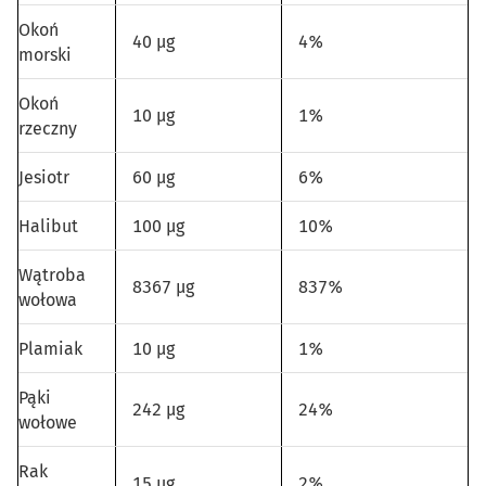
Okoń
40 µg
4%
morski
Okoń
10 µg
1%
rzeczny
Jesiotr
60 µg
6%
Halibut
100 µg
10%
Wątroba
8367 µg
837%
wołowa
Plamiak
10 µg
1%
Pąki
242 µg
24%
wołowe
Rak
15 µg
2%