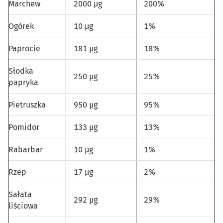
Marchew
2000 µg
200%
Ogórek
10 µg
1%
Paprocie
181 µg
18%
Słodka
250 µg
25%
papryka
Pietruszka
950 µg
95%
Pomidor
133 µg
13%
Rabarbar
10 µg
1%
Rzep
17 µg
2%
Sałata
292 µg
29%
liściowa