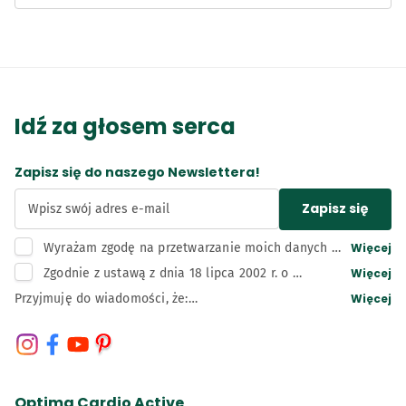
Idź za głosem serca
Zapisz się do naszego Newslettera!
Zapisz się
Wpisz swój adres e-mail
Więcej
Wyrażam zgodę na przetwarzanie moich danych 
osobowych, tj. adresu e-mail, przez administratora 
Więcej
Zgodnie z ustawą z dnia 18 lipca 2002 r. o 
– Bunge Polska sp. z o.o. z siedzibą w Kruszwicy w 
świadczeniu usług drogą elektroniczną wyrażam 
Więcej
Przyjmuję do wiadomości, że:

celu związanym z działaniami marketingowymi 
zgodę na otrzymywanie informacji handlowych 
Administratorem moich danych osobowych jest Bunge 
administratora, w tym na wysyłkę newslettera.
przesyłanych przez Bunge Polska sp. z o.o. z 
Polska Spółka z ograniczoną odpowiedzialnością z 
siedzibą w Kruszwicy drogą elektroniczną (e-mail, 
siedzibą w Kruszwicy, adres: 88-150 Kruszwica, ul. 
telefon).
Niepodległości 42, wpisana do rejestru przedsiębiorców 
Krajowego Rejestru Sądowego prowadzonego przez Sąd 
Optima Cardio Active