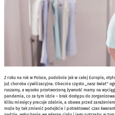
Z roku na rok w Polsce, podobnie jak w całej Europie, oty
już choroba cywilizacyjna. Obecnie często „nasz świat” og
ruszamy, a wysoko przetworzoną żywność mamy na wyciągni
pandemia, co za tym idzie – brak dostępu do zorganizowa
kilku miesięcy pracuje zdalnie, a obawa przed zarażenie
może by tak zmienić podejście i potraktować czas kwara
pędzie, wsłuchanie we własne ciało i jego potrzeby, w ty