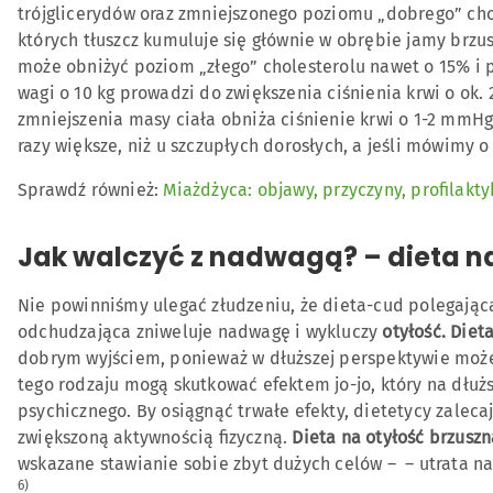
trójglicerydów oraz zmniejszonego poziomu „dobrego” chol
których tłuszcz kumuluje się głównie w obrębie jamy brzus
może obniżyć poziom „złego” cholesterolu nawet o 15% i 
wagi o 10 kg prowadzi do zwiększenia ciśnienia krwi o ok
zmniejszenia masy ciała obniża ciśnienie krwi o 1-2 mmHg
razy większe, niż u szczupłych dorosłych, a jeśli mówimy o
Sprawdź również:
Miażdżyca: objawy, przyczyny, profilakty
Jak walczyć z nadwagą? – dieta n
Nie powinniśmy ulegać złudzeniu, że dieta-cud polegająca
odchudzająca zniweluje nadwagę i wykluczy
otyłość. Diet
dobrym wyjściem, ponieważ w dłuższej perspektywie może
tego rodzaju mogą skutkować efektem jo-jo, który na dłuż
psychicznego. By osiągnąć trwałe efekty, dietetycy zaleca
zwiększoną aktywnością fizyczną.
Dieta na otyłość brzuszn
wskazane stawianie sobie zbyt dużych celów – – utrata n
6)