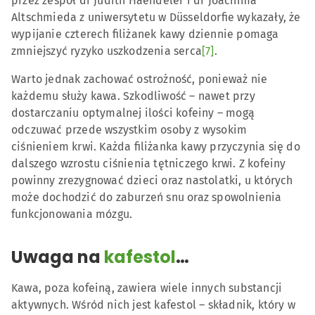
przez zespół dr Judith Haendeler i dr Joachima
Altschmieda z uniwersytetu w Düsseldorfie wykazały, że
wypijanie czterech filiżanek kawy dziennie pomaga
zmniejszyć ryzyko uszkodzenia serca
[7]
.
Warto jednak zachować ostrożność, ponieważ nie
każdemu służy kawa. Szkodliwość – nawet przy
dostarczaniu optymalnej ilości kofeiny – mogą
odczuwać przede wszystkim osoby z wysokim
ciśnieniem krwi. Każda filiżanka kawy przyczynia się do
dalszego wzrostu ciśnienia tętniczego krwi. Z kofeiny
powinny zrezygnować dzieci oraz nastolatki, u których
może dochodzić do zaburzeń snu oraz spowolnienia
funkcjonowania mózgu.
Uwaga na
kafestol
…
Kawa, poza kofeiną, zawiera wiele innych substancji
aktywnych. Wśród nich jest kafestol – składnik, który w