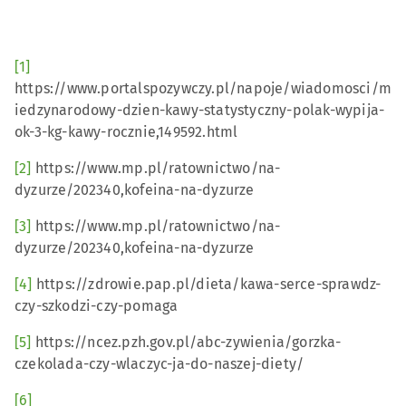
[1]
https://www.portalspozywczy.pl/napoje/wiadomosci/m
iedzynarodowy-dzien-kawy-statystyczny-polak-wypija-
ok-3-kg-kawy-rocznie,149592.html
[2]
https://www.mp.pl/ratownictwo/na-
dyzurze/202340,kofeina-na-dyzurze
[3]
https://www.mp.pl/ratownictwo/na-
dyzurze/202340,kofeina-na-dyzurze
[4]
https://zdrowie.pap.pl/dieta/kawa-serce-sprawdz-
czy-szkodzi-czy-pomaga
[5]
https://ncez.pzh.gov.pl/abc-zywienia/gorzka-
czekolada-czy-wlaczyc-ja-do-naszej-diety/
[6]