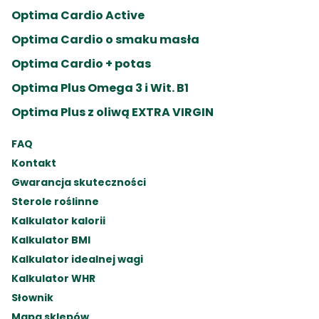
Krajowego Rejestru Sądowego prowadzonego przez Sąd 
Optima Cardio Active
Rejonowy w Bydgoszczy, XIII Wydział Gospodarczy 
Optima Cardio o smaku masła
Krajowego Rejestru Sądowego pod nr KRS 0000228312, 
o kapitale zakładowym 321.914.400 złotych, NIP 
Optima Cardio + potas
5562534695, REGON 340000206

Dane osobowe przetwarzane są na podstawie art. 6 ust. 
Optima Plus Omega 3 i Wit. B1
1 pkt a Rozporządzenia Parlamentu Europejskiego i 
Optima Plus z oliwą EXTRA VIRGIN
Rady (UE) 2016/679 z dnia 27 kwietnia 2016 r. w sprawie 
ochrony osób fizycznych w związku z przetwarzaniem 
FAQ
danych osobowych i w sprawie swobodnego przepływu 
takich danych oraz uchylenia dyrektywy 95/46/WE 
Kontakt
(RODO) w celu związanym z działaniami 
Gwarancja skuteczności
marketingowymi administratora, w tym wysyłką 
Sterole roślinne
newslettera,

Administrator przetwarza następujące dane osobowe: 
Kalkulator kalorii
imię, nazwisko, adres e-mail, numer telefonu, numer IP.

Kalkulator BMI
Podanie danych nie jest obowiązkowe, jednak brak 
Kalkulator idealnej wagi
podania danych osobowych uniemożliwia realizację 
Kalkulator WHR
celu,

Moje dane osobowe przetwarzane będą dopóki nie 
Słownik
cofnę na to zgody; zgodę mogę cofnąć TUTAJ (hiperłącze 
Mapa sklepów