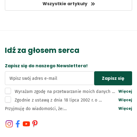
Wszystkie artykuły
Idź za głosem serca
Zapisz się do naszego Newslettera!
Zapisz się
Wpisz swój adres e-mail
Więcej
Wyrażam zgodę na przetwarzanie moich danych 
osobowych, tj. adresu e-mail, przez administratora 
Więcej
Zgodnie z ustawą z dnia 18 lipca 2002 r. o 
– Bunge Polska sp. z o.o. z siedzibą w Kruszwicy w 
świadczeniu usług drogą elektroniczną wyrażam 
Więcej
Przyjmuję do wiadomości, że:

celu związanym z działaniami marketingowymi 
zgodę na otrzymywanie informacji handlowych 
Administratorem moich danych osobowych jest Bunge 
administratora, w tym na wysyłkę newslettera.
przesyłanych przez Bunge Polska sp. z o.o. z 
Polska Spółka z ograniczoną odpowiedzialnością z 
siedzibą w Kruszwicy drogą elektroniczną (e-mail, 
siedzibą w Kruszwicy, adres: 88-150 Kruszwica, ul. 
telefon).
Niepodległości 42, wpisana do rejestru przedsiębiorców 