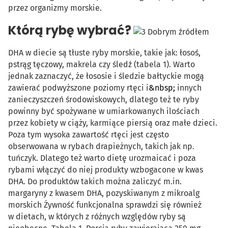
przez organizmy morskie.
Którą rybę wybrać?
Dobrym źródłem
DHA w diecie są tłuste ryby morskie, takie jak: łosoś,
pstrąg tęczowy, makrela czy śledź (tabela 1). Warto
jednak zaznaczyć, że łososie i śledzie bałtyckie mogą
zawierać podwyższone poziomy rtęci i
&nbsp;
innych
zanieczyszczeń środowiskowych, dlatego też te ryby
powinny być spożywane w umiarkowanych ilościach
przez kobiety w ciąży, karmiące piersią oraz małe dzieci.
Poza tym wysoka zawartość rtęci jest często
obserwowana w rybach drapieżnych, takich jak np.
tuńczyk. Dlatego też warto dietę urozmaicać i poza
rybami włączyć do niej produkty wzbogacone w kwas
DHA. Do produktów takich można zaliczyć m.in.
margaryny z kwasem DHA, pozyskiwanym z mikroalg
morskich Żywność funkcjonalna sprawdzi się również
w dietach, w których z różnych względów ryby są