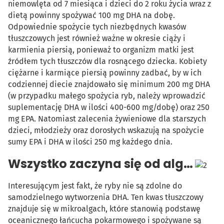
niemowlęta od 7 miesiąca i dzieci do 2 roku życia wraz z
dietą powinny spożywać 100 mg DHA na dobę.
Odpowiednie spożycie tych niezbędnych kwasów
tłuszczowych jest również ważne w okresie ciąży i
karmienia piersią, ponieważ to organizm matki jest
źródłem tych tłuszczów dla rosnącego dziecka. Kobiety
ciężarne i karmiące piersią powinny zadbać, by w ich
codziennej diecie znajdowało się minimum 200 mg DHA
(w przypadku małego spożycia ryb, należy wprowadzić
suplementację DHA w ilości 400-600 mg/dobę) oraz 250
mg EPA. Natomiast zalecenia żywieniowe dla starszych
dzieci, młodzieży oraz dorosłych wskazują na spożycie
sumy EPA i DHA w ilości 250 mg każdego dnia.
Wszystko zaczyna się od alg…
Interesującym jest fakt, że ryby nie są zdolne do
samodzielnego wytworzenia DHA. Ten kwas tłuszczowy
znajduje się w mikroalgach, które stanowią podstawę
oceanicznego łańcucha pokarmowego i spożywane są