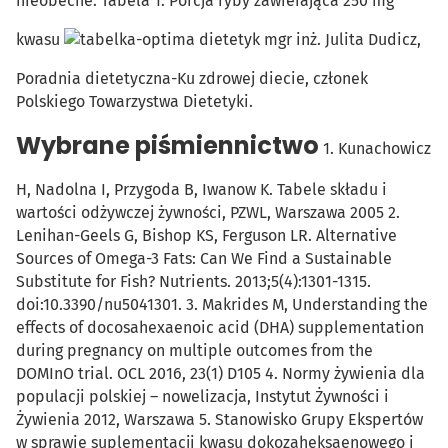
nieobecne. Tabela 1. Porcja ryby zawierająca 250 mg
kwasu
dietetyk mgr inż. Julita Dudicz,
Poradnia dietetyczna-Ku zdrowej diecie, członek
Polskiego Towarzystwa Dietetyki.
Wybrane piśmiennictwo
1. Kunachowicz
H, Nadolna I, Przygoda B, Iwanow K. Tabele składu i
wartości odżywczej żywności, PZWL, Warszawa 2005 2.
Lenihan-Geels G, Bishop KS, Ferguson LR. Alternative
Sources of Omega-3 Fats: Can We Find a Sustainable
Substitute for Fish? Nutrients. 2013;5(4):1301-1315.
doi:10.3390/nu5041301. 3. Makrides M, Understanding the
effects of docosahexaenoic acid (DHA) supplementation
during pregnancy on multiple outcomes from the
DOMInO trial. OCL 2016, 23(1) D105 4. Normy żywienia dla
populacji polskiej – nowelizacja, Instytut Żywności i
Żywienia 2012, Warszawa 5. Stanowisko Grupy Ekspertów
w sprawie suplementacji kwasu dokozaheksaenowego i