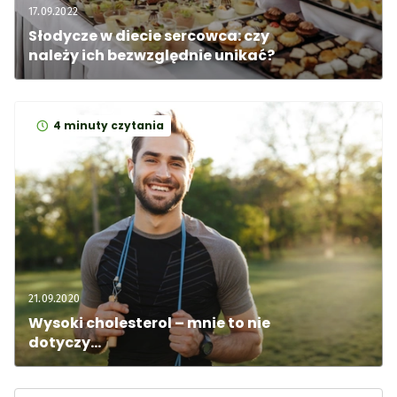
17.09.2022
Słodycze w diecie sercowca: czy 
należy ich bezwzględnie unikać?
4 minuty czytania
21.09.2020
Wysoki cholesterol – mnie to nie 
dotyczy…