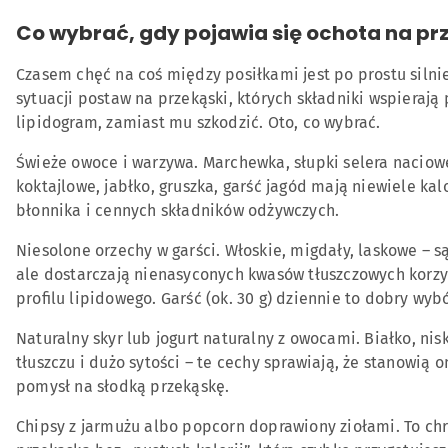
Co wybrać, gdy pojawia się ochota na pr
Czasem chęć na coś między posiłkami jest po prostu silnie
sytuacji postaw na przekąski, których składniki wspierają
lipidogram, zamiast mu szkodzić. Oto, co wybrać.
Świeże owoce i warzywa. Marchewka, słupki selera naciow
koktajlowe, jabłko, gruszka, garść jagód mają niewiele kalo
błonnika i cennych składników odżywczych.
Niesolone orzechy w garści. Włoskie, migdały, laskowe – s
ale dostarczają nienasyconych kwasów tłuszczowych korzy
profilu lipidowego. Garść (ok. 30 g) dziennie to dobry wybó
Naturalny skyr lub jogurt naturalny z owocami. Białko, nis
tłuszczu i dużo sytości – te cechy sprawiają, że stanowią 
pomysł na słodką przekąskę.
Chipsy z jarmużu albo popcorn doprawiony ziołami. To ch