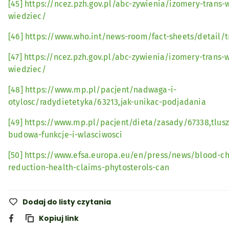
[45]
https://ncez.pzh.gov.pl/abc-zywienia/izomery-trans-
wiedziec/
[46]
https://www.who.int/news-room/fact-sheets/detail/t
[47]
https://ncez.pzh.gov.pl/abc-zywienia/izomery-trans-
wiedziec/
[48]
https://www.mp.pl/pacjent/nadwaga-i-
otylosc/radydietetyka/63213,jak-unikac-podjadania
[49]
https://www.mp.pl/pacjent/dieta/zasady/67338,tlusz
budowa-funkcje-i-wlasciwosci
[50]
https://www.efsa.europa.eu/en/press/news/blood-ch
reduction-health-claims-phytosterols-can
Dodaj do listy czytania
Kopiuj link