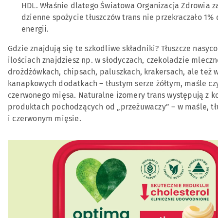
HDL. Właśnie dlatego Światowa Organizacja Zdrowia z
dzienne spożycie tłuszczów trans nie przekraczało 1% 
energii.
Gdzie znajdują się te szkodliwe składniki? Tłuszcze nasyc
ilościach znajdziesz np. w słodyczach, czekoladzie mleczne
drożdżówkach, chipsach, paluszkach, krakersach, ale też
kanapkowych dodatkach – tłustym serze żółtym, maśle cz
czerwonego mięsa. Naturalne izomery trans występują z ko
produktach pochodzących od „przeżuwaczy” – w maśle, tł
i czerwonym mięsie.