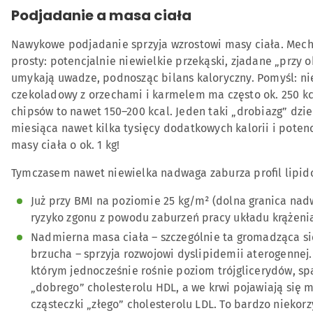
Podjadanie a masa ciała
Nawykowe podjadanie sprzyja wzrostowi masy ciała. Mech
prosty: potencjalnie niewielkie przekąski, zjadane „przy ok
umykają uwadze, podnosząc bilans kaloryczny. Pomyśl: ni
czekoladowy z orzechami i karmelem ma często ok. 250 kca
chipsów to nawet 150–200 kcal. Jeden taki „drobiazg” dzie
miesiąca nawet kilka tysięcy dodatkowych kalorii i potenc
masy ciała o ok. 1 kg!
Tymczasem nawet niewielka nadwaga zaburza profil lipido
Już przy BMI na poziomie 25 kg/m² (dolna granica nad
ryzyko zgonu z powodu zaburzeń pracy układu krążeni
Nadmierna masa ciała – szczególnie ta gromadząca si
brzucha – sprzyja rozwojowi dyslipidemii aterogennej. 
którym jednocześnie rośnie poziom trójglicerydów, sp
„dobrego” cholesterolu HDL, a we krwi pojawiają się m
cząsteczki „złego” cholesterolu LDL. To bardzo niekor