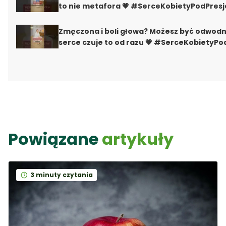
to nie metafora 💗 #SerceKobietyPodPresj
Zmęczona i boli głowa? Możesz być odwod
serce czuje to od razu 💗 #SerceKobietyPo
Powiązane
artykuły
3 minuty czytania