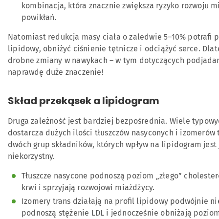
kombinacja, która znacznie zwiększa ryzyko rozwoju mi
powikłań.
Natomiast redukcja masy ciała o zaledwie 5–10% potrafi p
lipidowy, obniżyć ciśnienie tętnicze i odciążyć serce. Dla
drobne zmiany w nawykach – w tym dotyczących podjadan
naprawdę duże znaczenie!
Skład przekąsek a lipidogram
Druga zależność jest bardziej bezpośrednia. Wiele typow
dostarcza dużych ilości tłuszczów nasyconych i izomerów t
dwóch grup składników, których wpływ na lipidogram jest
niekorzystny.
Tłuszcze nasycone podnoszą poziom „złego” cholester
krwi i sprzyjają rozwojowi miażdżycy.
Izomery trans działają na profil lipidowy podwójnie ni
podnoszą stężenie LDL i jednocześnie obniżają pozio