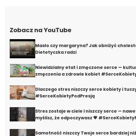
Zobacz na YouTube
Masło czy margaryna? Jak obniżyć choleste
Dietetyczka radzi
Niewidzialny etat i zmęczone serce — kultu
zmęczenia a zdrowie kobiet #SerceKobiet
Dlaczego stres niszczy serce kobiety i tucz
#SerceKobietyPodPresją
Stres zostaje w ciele i niszczy serce — nawe
myślisz, że odpoczywasz 💗 #SerceKobiety
Samotność niszczy Twoje serce bardziej niż