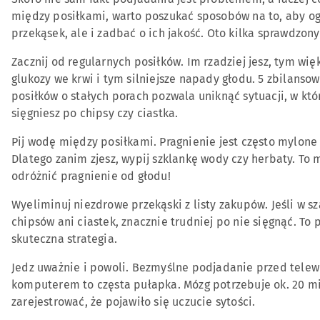
między posiłkami, warto poszukać sposobów na to, aby og
przekąsek, ale i zadbać o ich jakość. Oto kilka sprawdzo
Zacznij od regularnych posiłków. Im rzadziej jesz, tym wi
glukozy we krwi i tym silniejsze napady głodu. 5 zbilanso
posiłków o stałych porach pozwala uniknąć sytuacji, w któ
sięgniesz po chipsy czy ciastka.
Pij wodę między posiłkami. Pragnienie jest często mylone
Dlatego zanim zjesz, wypij szklankę wody czy herbaty. T
odróżnić pragnienie od głodu!
Wyeliminuj niezdrowe przekąski z listy zakupów. Jeśli w s
chipsów ani ciastek, znacznie trudniej po nie sięgnąć. To p
skuteczna strategia.
Jedz uważnie i powoli. Bezmyślne podjadanie przed telew
komputerem to częsta pułapka. Mózg potrzebuje ok. 20 mi
zarejestrować, że pojawiło się uczucie sytości.