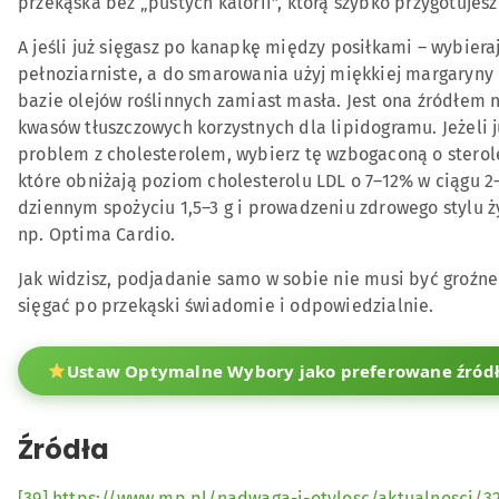
przekąska bez „pustych kalorii”, którą szybko przygotujes
A jeśli już sięgasz po kanapkę między posiłkami – wybiera
pełnoziarniste, a do smarowania użyj miękkiej margaryny
bazie olejów roślinnych zamiast masła. Jest ona źródłem
kwasów tłuszczowych korzystnych dla lipidogramu. Jeżeli 
problem z cholesterolem, wybierz tę wzbogaconą o sterole
które obniżają poziom cholesterolu LDL o 7–12% w ciągu 2
dziennym spożyciu 1,5–3 g i prowadzeniu zdrowego stylu ży
np. Optima Cardio.
Jak widzisz, podjadanie samo w sobie nie musi być groźne
sięgać po przekąski świadomie i odpowiedzialnie.
Ustaw Optymalne Wybory jako preferowane źródł
Źródła
[39]
https://www.mp.pl/nadwaga-i-otylosc/aktualnosci/32