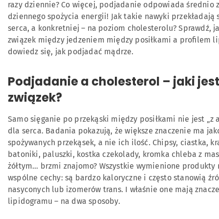
Podjadanie a masa ciała
razy dziennie? Co więcej, podjadanie odpowiada średnio 
Skład przekąsek a lipidogram
dziennego spożycia energii! Jak takie nawyki przekładają 
serca, a konkretniej – na poziom cholesterolu? Sprawdź, j
Czy wiesz, że Optima Cardio Active
związek między jedzeniem między posiłkami a profilem l
dowiedz się, jak podjadać mądrze.
Jak ograniczyć podjadanie? Sprawdzone sposoby
Co wybrać, gdy pojawia się ochota na przekąskę?
Podjadanie a cholesterol – jaki jes
Źródła
związek?
Samo sięganie po przekąski między posiłkami nie jest „z 
dla serca. Badania pokazują, że większe znaczenie ma jak
spożywanych przekąsek, a nie ich ilość. Chipsy, ciastka, kr
batoniki, paluszki, kostka czekolady, kromka chleba z ma
żółtym… brzmi znajomo? Wszystkie wymienione produkty
wspólne cechy: są bardzo kaloryczne i często stanowią źr
nasyconych lub izomerów trans. I właśnie one mają znacze
lipidogramu – na dwa sposoby.