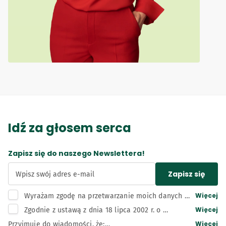
Idź za głosem serca
Zapisz się do naszego Newslettera!
Zapisz się
Wpisz swój adres e-mail
Więcej
Wyrażam zgodę na przetwarzanie moich danych 
osobowych, tj. adresu e-mail, przez administratora 
Więcej
Zgodnie z ustawą z dnia 18 lipca 2002 r. o 
– Bunge Polska sp. z o.o. z siedzibą w Kruszwicy w 
świadczeniu usług drogą elektroniczną wyrażam 
Więcej
Przyjmuję do wiadomości, że:
