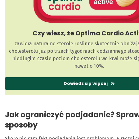
Czy wiesz, że Optima Cardio Act
zawiera naturalne sterole roślinne skutecznie obniża
cholesterolu już po trzech tygodniach codziennego stos
niedługim czasie poziom cholesterolu we krwi może si
nawet o 10%.
Dowiedz się więcej
Jak ograniczyć podjadanie? Spra
sposoby
Skoro nie sam fakt podjadania jest problemem, a raczej co