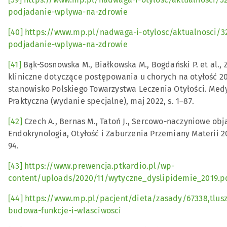
podjadanie-wplywa-na-zdrowie
[40]
https://www.mp.pl/nadwaga-i-otylosc/aktualnosci/32
podjadanie-wplywa-na-zdrowie
[41]
Bąk-Sosnowska M., Białkowska M., Bogdański P. et al., 
kliniczne dotyczące postępowania u chorych na otyłość 2
stanowisko Polskiego Towarzystwa Leczenia Otyłości. Med
Praktyczna (wydanie specjalne), maj 2022, s. 1–87.
[42]
Czech A., Bernas M., Tatoń J., Sercowo-naczyniowe obj
Endokrynologia, Otyłość i Zaburzenia Przemiany Materii 20
94.
[43]
https://www.prewencja.ptkardio.pl/wp-
content/uploads/2020/11/wytyczne_dyslipidemie_2019.p
[44]
https://www.mp.pl/pacjent/dieta/zasady/67338,tlusz
budowa-funkcje-i-wlasciwosci