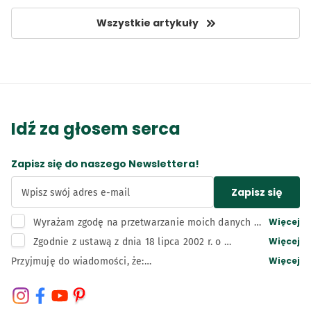
Wszystkie artykuły
Idź za głosem serca
Zapisz się do naszego Newslettera!
Zapisz się
Wpisz swój adres e-mail
Więcej
Wyrażam zgodę na przetwarzanie moich danych 
osobowych, tj. adresu e-mail, przez administratora 
Więcej
Zgodnie z ustawą z dnia 18 lipca 2002 r. o 
– Bunge Polska sp. z o.o. z siedzibą w Kruszwicy w 
świadczeniu usług drogą elektroniczną wyrażam 
Więcej
Przyjmuję do wiadomości, że:

celu związanym z działaniami marketingowymi 
zgodę na otrzymywanie informacji handlowych 
Administratorem moich danych osobowych jest Bunge 
administratora, w tym na wysyłkę newslettera.
przesyłanych przez Bunge Polska sp. z o.o. z 
Polska Spółka z ograniczoną odpowiedzialnością z 
siedzibą w Kruszwicy drogą elektroniczną (e-mail, 
siedzibą w Kruszwicy, adres: 88-150 Kruszwica, ul. 