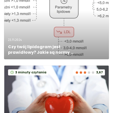
23.11.2024
Czy twój lipidogram jest 
prawidłowy? Jakie są normy 
cholesterolu i trójglicerydów?
3 minuty czytania
3,67