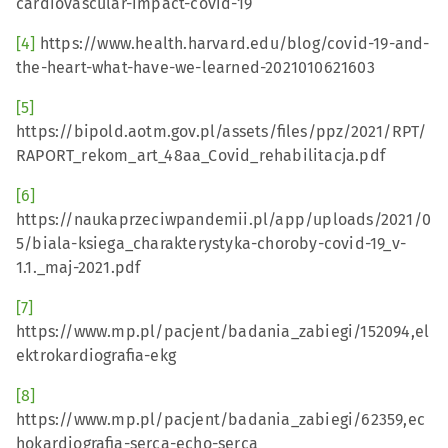
cardiovascular-impact-covid-19
[4]
https://www.health.harvard.edu/blog/covid-19-and-
the-heart-what-have-we-learned-2021010621603
[5]
https://bipold.aotm.gov.pl/assets/files/ppz/2021/RPT/
RAPORT_rekom_art_48aa_Covid_rehabilitacja.pdf
[6]
https://naukaprzeciwpandemii.pl/app/uploads/2021/0
5/biala-ksiega_charakterystyka-choroby-covid-19_v-
1.1._maj-2021.pdf
[7]
https://www.mp.pl/pacjent/badania_zabiegi/152094,el
ektrokardiografia-ekg
[8]
https://www.mp.pl/pacjent/badania_zabiegi/62359,ec
hokardiografia-serca-echo-serca