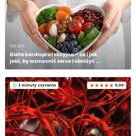
1.10.2025
Dieta kardioprotekcyjna – co i jak 
jeść, by wzmocnić serce i obniżyć 
ciśnienie?
2 minuty czytania
5,00