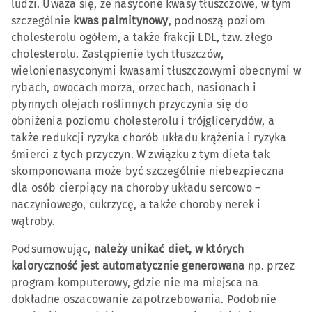
ludzi. Uważa się, że nasycone kwasy tłuszczowe, w tym
szczególnie
kwas palmitynowy
, podnoszą poziom
cholesterolu ogółem, a także frakcji LDL, tzw. złego
cholesterolu. Zastąpienie tych tłuszczów,
wielonienasyconymi kwasami tłuszczowymi obecnymi w
rybach, owocach morza, orzechach, nasionach i
płynnych olejach roślinnych przyczynia się do
obniżenia poziomu cholesterolu i trójglicerydów, a
także redukcji ryzyka chorób układu krążenia i ryzyka
śmierci z tych przyczyn. W związku z tym dieta tak
skomponowana może być szczególnie niebezpieczna
dla osób cierpiący na choroby układu sercowo –
naczyniowego, cukrzycę, a także choroby nerek i
wątroby.
Podsumowując,
należy unikać diet, w których
kaloryczność jest automatycznie generowana
np. przez
program komputerowy, gdzie nie ma miejsca na
dokładne oszacowanie zapotrzebowania. Podobnie