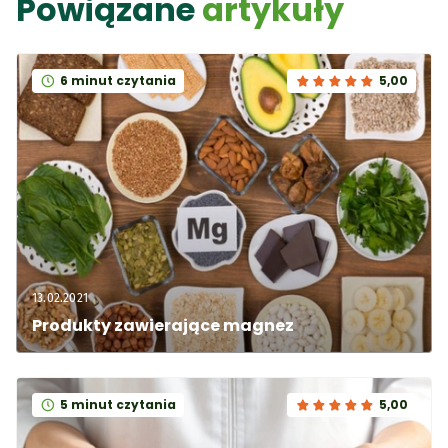
Powiązane
artykuły
6 minut czytania
5,00
13.02.2021
Produkty zawierające magnez
5 minut czytania
5,00